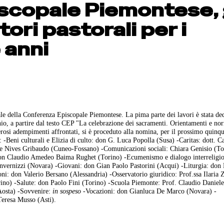
scopale Piemontese, 
tori pastorali per i
 anni
ale della Conferenza Episcopale Piemontese. La pima parte dei lavori è stata ded
io, a partire dal testo CEP "La celebrazione dei sacramenti. Orientamenti e no
rosi adempimenti affrontati, si è proceduto alla nomina, per il prossimo quinq
ro: -Beni culturali e Elizia di culto: don G. Luca Popolla (Susa) -Caritas: dott. C
) e Nives Gribaudo (Cuneo-Fossano) -Comunicazioni sociali: Chiara Genisio (To
n Claudio Amedeo Baima Rughet (Torino) -Ecumenismo e dialogo interreligios
Invernizzi (Novara) -Giovani: don Gian Paolo Pastorini (Acqui) -Liturgia: don
i: don Valerio Bersano (Alessandria) -Osservatorio giuridico: Prof.ssa Ilaria 
orino) -Salute: don Paolo Fini (Torino) -Scuola Piemonte: Prof. Claudio Daniel
Aosta) -Sovvenire:
in sospeso
-Vocazioni: don Gianluca De Marco (Novara) -
Teresa Musso (Asti).