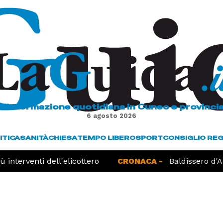
L'informazione quotidiana in Cuneo e provinci
6 agosto 2026
ITICA
SANITÀ
CHIESA
TEMPO LIBERO
SPORT
CONSIGLIO RE
 interventi dell'elicottero
CRONACA -
Baldissero d'Al