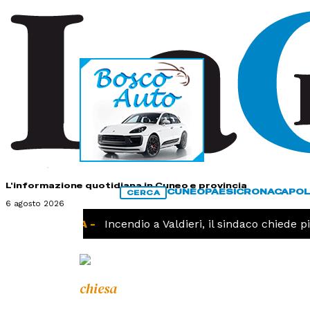
HOME
CONTATTI
L'informazione quotidiana in Cuneo e provincia
CUNEO
PAESI
CRONACA
POL
CERCA
6 agosto 2026
CRONACA -
Incendio a Valdieri, il sindaco chiede più
chiesa