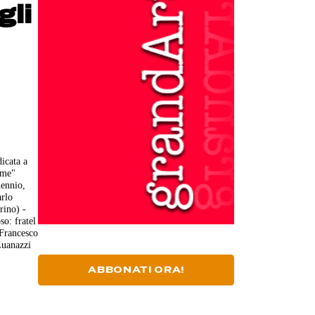
gli
icata a
rme"
uennio,
arlo
rino) -
o: fratel
 Francesco
Zuanazzi
e
ABBONATI ORA!