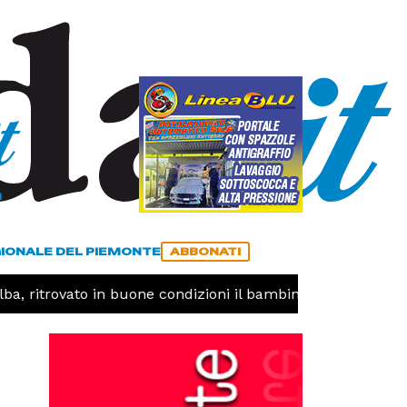
a
ACCEDI
ABBONATI
GIONALE DEL PIEMONTE
ABBONATI
ba, ritrovato in buone condizioni il bambino disperso