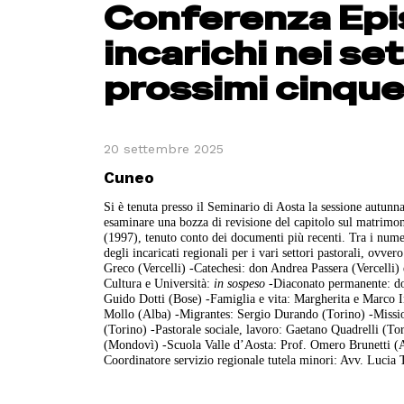
Conferenza Epi
incarichi nei set
prossimi cinque
20 settembre 2025
Cuneo
Si è tenuta presso il Seminario di Aosta la sessione autunn
esaminare una bozza di revisione del capitolo sul matrimon
(1997), tenuto conto dei documenti più recenti. Tra i nume
degli incaricati regionali per i vari settori pastorali, ovve
Greco (Vercelli) -Catechesi: don Andrea Passera (Vercelli
Cultura e Università:
in sospeso
-Diaconato permanente: do
Guido Dotti (Bose) -Famiglia e vita: Margherita e Marco 
Mollo (Alba) -Migrantes: Sergio Durando (Torino) -Mission
(Torino) -Pastorale sociale, lavoro: Gaetano Quadrelli (T
(Mondovì) -Scuola Valle d’Aosta: Prof. Omero Brunetti (
Coordinatore servizio regionale tutela minori: Avv. Lucia 