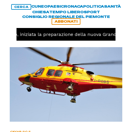
CUNEO
PAESI
CRONACA
POLITICA
SANITÀ
CERCA
CHIESA
TEMPO LIBERO
SPORT
CONSIGLIO REGIONALE DEL PIEMONTE
ABBONATI
llavolo, iniziata la preparazione della nuova Granda Volle
cronaca