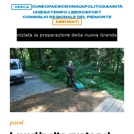
CUNEO
PAESI
CRONACA
POLITICA
SANITÀ
CERCA
CHIESA
TEMPO LIBERO
SPORT
CONSIGLIO REGIONALE DEL PIEMONTE
ABBONATI
avolo, iniziata la preparazione della nuova Granda Volley 
paesi