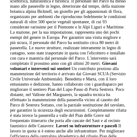
scientifica, naturalistica e turistica. Il personale del Parco ha messo
mano alle passerelle in legno, deteriorate dal tempo, della stazione
botanica alpina Bicknell, un gioiello per gli appassionati di flora,
organizzato per ambienti che riproducono fedelmente le condizioni
naturali di oltre 500 specie vegetali spontanee, di cui 93
considerate rarissime per il Piemonte e le Alpi Liguri e Marittime.
La stazione, per la sua impostazione, rappresenta uno dei pochi
esempi del genere in Europa. Per garantire una visita migliore e
più sicura, il personale del Parco ha sostituito circa 80 metri di
passerella. Le nuove strutture, realizzate interamente in legno di
castagno, sono state trasportate in quota con l'elicottero e installate
con cura e maestria dal personale del Parco. L'intervento sarà
completato il prossimo anno con gli ultimi 20 metri.
Giovani
volontari e interventi sui sentieri
Un contributo prezioso alla
manutenzione del territorio è arrivato dai Giovani SCUA (Servizio
Civile Universale Ambientale). Benedetta e Marta, con il loro
entusiasmo e dedizione, hanno collaborato con i guardiaparco per
migliorare il sentiero Pian del Lupo-Passo di Porta Sestrera. Poco
distante, nel Vallone del Marguareis, la squadra tecnica ha
effettuato la manutenzione della passerella vicino al casotto del
Parco di Sestrera Sottano, con la parziale sostituzione del tavolato,
per garantire la sicurezza degli escursionisti. Completamente rifatta
è stata invece la passerella a valle del Pian delle Gorre sul
frequentato itinerario che porta alle cascate del Saut e al recinto
faunistico delle Canavere.
Lavori su infrastrutture e pascoli
Il
lavoro in quota si è esteso anche alle infrastrutture. Per migliorare
l'efficienza della centralina idroelettrica del rifugio Pian delle