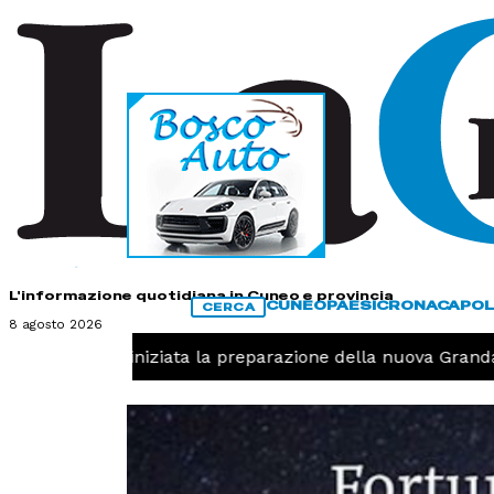
HOME
CONTATTI
L'informazione quotidiana in Cuneo e provincia
CUNEO
PAESI
CRONACA
POL
CERCA
8 agosto 2026
Pallavolo, iniziata la preparazione della nuova Granda V