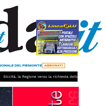
a
ACCEDI
ABBONATI
GIONALE DEL PIEMONTE
ABBONATI
ccità, la Regione verso la richiesta dello stato di calamità