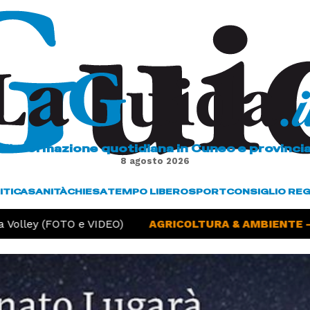
L'informazione quotidiana in Cuneo e provinci
8 agosto 2026
ITICA
SANITÀ
CHIESA
TEMPO LIBERO
SPORT
CONSIGLIO RE
olley (FOTO e VIDEO)
AGRICOLTURA & AMBIENTE -
Si