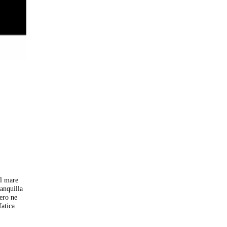
ul mare
ranquilla
ero ne
fatica