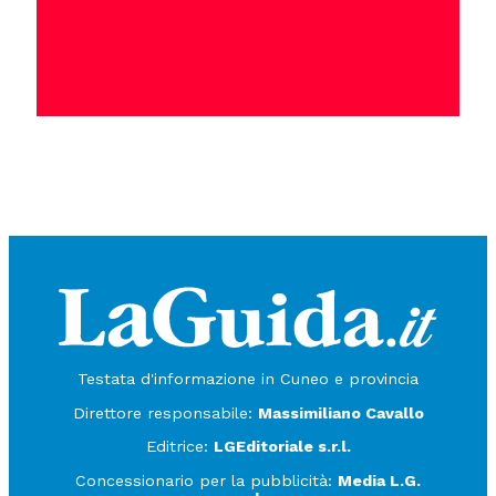
Testata d'informazione in Cuneo e provincia
Direttore responsabile:
Massimiliano Cavallo
Editrice:
LGEditoriale s.r.l.
Concessionario per la pubblicità:
Media L.G.