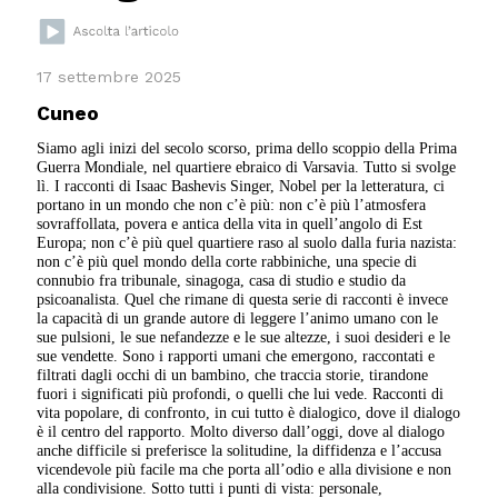
17 settembre 2025
Cuneo
Siamo agli inizi del secolo scorso, prima dello scoppio della Prima
Guerra Mondiale, nel quartiere ebraico di Varsavia. Tutto si svolge
lì. I racconti di Isaac Bashevis Singer, Nobel per la letteratura, ci
portano in un mondo che non c’è più: non c’è più l’atmosfera
sovraffollata, povera e antica della vita in quell’angolo di Est
Europa; non c’è più quel quartiere raso al suolo dalla furia nazista:
non c’è più quel mondo della corte rabbiniche, una specie di
connubio fra tribunale, sinagoga, casa di studio e studio da
psicoanalista. Quel che rimane di questa serie di racconti è invece
la capacità di un grande autore di leggere l’animo umano con le
sue pulsioni, le sue nefandezze e le sue altezze, i suoi desideri e le
sue vendette. Sono i rapporti umani che emergono, raccontati e
filtrati dagli occhi di un bambino, che traccia storie, tirandone
fuori i significati più profondi, o quelli che lui vede. Racconti di
vita popolare, di confronto, in cui tutto è dialogico, dove il dialogo
è il centro del rapporto. Molto diverso dall’oggi, dove al dialogo
anche difficile si preferisce la solitudine, la diffidenza e l’accusa
vicendevole più facile ma che porta all’odio e alla divisione e non
alla condivisione. Sotto tutti i punti di vista: personale,