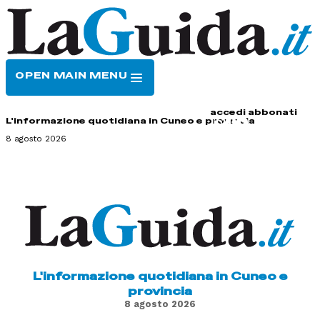
OPEN MAIN MENU
HOME
CONTATTI
accedi
abbonati
L'informazione quotidiana in Cuneo e provincia
8 agosto 2026
L'informazione quotidiana in Cuneo e
provincia
8 agosto 2026