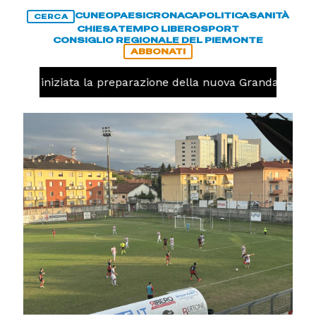
CUNEO
PAESI
CRONACA
POLITICA
SANITÀ
CERCA
CHIESA
TEMPO LIBERO
SPORT
CONSIGLIO REGIONALE DEL PIEMONTE
ABBONATI
avolo, iniziata la preparazione della nuova Granda Volley