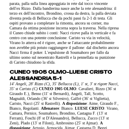
parata, palla sulla linea appoggiata in rete dal tocco vincente
dell'ex Rizzo. Dalla bandierina nasce anche la rete alessandrina: il
terzo ex dell'incontro, Brondino, crossa da destra, la palla deviata
diventa preda di Bellucca che da pochi passi fa 2-1 di testa. Gli
ospiti provano a completare la rimonta, ancora su corner, ma
Camara da ottima posizione incorna sopra la traversa. Nella ripresa
il Cuneo chiude subito i conti: Nacci riceve palla in verticale e fa
centro con una potente conclusione. Caristo va via in velocità,
Virano lo atterra ed è rigore, anche se l'attaccante probabilmente
non avrebbe più potuto raggiungere il pallone: dal dischetto ancora
Nacci firma il poker. L'espulsione di Soumahoro per fallo da
ultimo uomo sul neoentrato Rastrelli e la pennellata su punizione
di Caristo chiudono la sfida.
CUNEO 1905 OLMO-LUESE CRISTO
ALESSANDRIA 5-1
14' Angeli, 28' Rizzo (C), 35' Bellucca (L), 1' st, 3' st rigore Nacci,
35' st Caristo (C)
CUNEO 1905 OLMO
: Cavalieri, Rizzo (36' st
Giraudo E.), Benso (11' st Bernardi), Angeli, Tall, Scotto,
Magnaldi, Orlando (36' st Silvestro), Galfrè (36' st Viglietta),
Caristo, Nacci (25' st Rastrelli).
A disposizione
: Aime, Giraudo F.,
Bianco, Regolanti.
Allenatore
: Bianco.
LUESE CRISTO
: Virano,
Camara, Pernice, Soumahoro, Brondino, Castagna F. (13' st
Ferram), Foschi (8' st D'Alessandro), Bellucca, Zucco (13' st
Zeni), Plado (13' st Filoni), Ambrosino (25' st Ajmar).
A
disposizione
: Artusio, Armocida, Ajmar, Castagna D, Beggi.