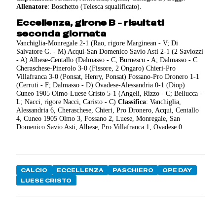
Allenatore
: Boschetto (Telesca squalificato).
Eccellenza, girone B - risultati
seconda giornata
Vanchiglia-Monregale 2-1 (Rao, rigore Marginean - V; Di
Salvatore G. - M) Acqui-San Domenico Savio Asti 2-1 (2 Saviozzi
- A) Albese-Centallo (Dalmasso - C; Burnescu - A; Dalmasso - C
Cheraschese-Pinerolo 3-0 (Fissore, 2 Ongaro) Chieri-Pro
Villafranca 3-0 (Ponsat, Henry, Ponsat) Fossano-Pro Dronero 1-1
(Cerruti - F; Dalmasso - D) Ovadese-Alessandria 0-1 (Diop)
Cuneo 1905 Olmo-Luese Cristo 5-1 (Angeli, Rizzo - C; Bellucca -
L; Nacci, rigore Nacci, Caristo - C)
Classifica
: Vanchiglia,
Alessandria 6, Cheraschese, Chieri, Pro Dronero, Acqui, Centallo
4, Cuneo 1905 Olmo 3, Fossano 2, Luese, Monregale, San
Domenico Savio Asti, Albese, Pro Villafranca 1, Ovadese 0.
CALCIO
ECCELLENZA
PASCHIERO
OPE DAY
LUESE CRISTO