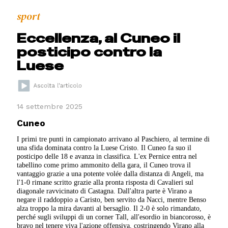
sport
Eccellenza, al Cuneo il
posticipo contro la
Luese
14 settembre 2025
Cuneo
I primi tre punti in campionato arrivano al Paschiero, al termine di
una sfida dominata contro la Luese Cristo. Il Cuneo fa suo il
posticipo delle 18 e avanza in classifica. L'ex Pernice entra nel
tabellino come primo ammonito della gara, il Cuneo trova il
vantaggio grazie a una potente volée dalla distanza di Angeli, ma
l'1-0 rimane scritto grazie alla pronta risposta di Cavalieri sul
diagonale ravvicinato di Castagna. Dall'altra parte è Virano a
negare il raddoppio a Caristo, ben servito da Nacci, mentre Benso
alza troppo la mira davanti al bersaglio. Il 2-0 è solo rimandato,
perché sugli sviluppi di un corner Tall, all'esordio in biancorosso, è
bravo nel tenere viva l'azione offensiva, costringendo Virano alla