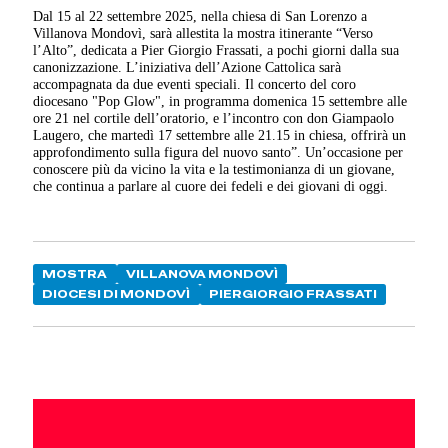
Dal 15 al 22 settembre 2025, nella chiesa di San Lorenzo a
Villanova Mondovì, sarà allestita la mostra itinerante “Verso
l’Alto”, dedicata a Pier Giorgio Frassati, a pochi giorni dalla sua
canonizzazione. L’iniziativa dell’Azione Cattolica sarà
accompagnata da due eventi speciali. Il concerto del coro
diocesano "Pop Glow", in programma domenica 15 settembre alle
ore 21 nel cortile dell’oratorio, e l’incontro con don Giampaolo
Laugero, che martedì 17 settembre alle 21.15 in chiesa, offrirà un
approfondimento sulla figura del nuovo santo”. Un’occasione per
conoscere più da vicino la vita e la testimonianza di un giovane,
che continua a parlare al cuore dei fedeli e dei giovani di oggi.
MOSTRA
VILLANOVA MONDOVÌ
DIOCESI DI MONDOVÌ
PIERGIORGIO FRASSATI