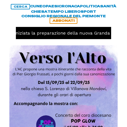
CUNEO
PAESI
CRONACA
POLITICA
SANITÀ
CERCA
CHIESA
TEMPO LIBERO
SPORT
CONSIGLIO REGIONALE DEL PIEMONTE
ABBONATI
volo, iniziata la preparazione della nuova Granda Volley 