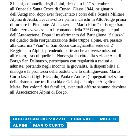
81 anni, colonnello degli alpini, deceduto il 1° settembre
all’Ospedale Santa Croce di Cuneo. Classe 1944, originario
dell’Astigiano, dopo aver frequentato i corsi della Scuola Militare
Alpina di Aosta, aveva svolto i primi incarichi in Alto Adige prima
di tornare in Piemonte. Alla caserma “Mario Fiore” di Borgo San
Dalmazzo aveva assunto il comando della 22ª Compagnia e poi
dell’Autosezione. Dopo il trasferimento del Battaglione “Saluzzo”
nel quadro della riorganizzazione delle truppe alpine, era passato
alla Caserma “Vian” di San Rocco Castagnaretta, sede del 2°
Reggimento Alpini, prendendo parte anche a diverse missioni
all’estero, tra cui quelle in Norvegia. Iscritto alla sezione Ana di
Borgo San Dalmazzo, partecipava con regolarità a raduni e
adunate, portando negli incontri la giovialità, la disponibilità al
dialogo e la prontezza della battuta che lo distinguevano. Mario
Curto lascia i figli Riccardo, Paola e Andrea (impegnati nel settore
della ristorazione tra Roaschia e Gaiola) e la nipote Angelica
Maria. Per volontà dei familiari, eventuali offerte saranno devolute
all’Associazione Alpini di Borgo.
BORGO SAN DALMAZZO
FUNERALE
MORTO
ALPINI
MARIO CURTO