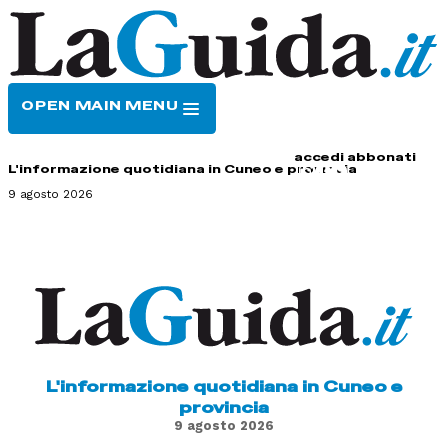
OPEN MAIN MENU
HOME
CONTATTI
accedi
abbonati
L'informazione quotidiana in Cuneo e provincia
9 agosto 2026
L'informazione quotidiana in Cuneo e
provincia
9 agosto 2026