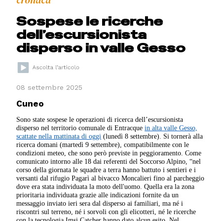
cronaca
Sospese le ricerche
dell’escursionista
disperso in valle Gesso
08 settembre 2025
Cuneo
Sono state sospese le operazioni di ricerca dell’escursionista
disperso nel territorio comunale di Entracque
in alta valle Gesso,
scattate nella mattinata di oggi
(lunedì 8 settembre). Si tornerà alla
ricerca domani (martedì 9 settembre), compatibilmente con le
condizioni meteo, che sono però previste in peggioramento. Come
comunicato intorno alle 18 dai referenti del Soccorso Alpino, “nel
corso della giornata le squadre a terra hanno battuto i sentieri e i
versanti dal rifugio Pagarì al bivacco Moncalieri fino al parcheggio
dove era stata individuata la moto dell'uomo. Quella era la zona
prioritaria individuata grazie alle indicazioni fornite da un
messaggio inviato ieri sera dal disperso ai familiari, ma né i
riscontri sul terreno, né i sorvoli con gli elicotteri, né le ricerche
con la tecnologia Imsi Catcher hanno dato alcun esito. Nel