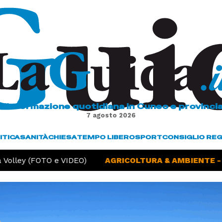
L'informazione quotidiana in Cuneo e provinci
7 agosto 2026
ITICA
SANITÀ
CHIESA
TEMPO LIBERO
SPORT
CONSIGLIO RE
Volley (FOTO e VIDEO)
AGRICOLTURA & AMBIENTE -
S