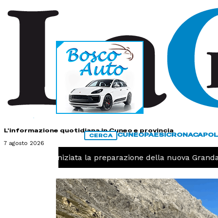
HOME
CONTATTI
L'informazione quotidiana in Cuneo e provincia
CUNEO
PAESI
CRONACA
POL
CERCA
7 agosto 2026
-
Pallavolo, iniziata la preparazione della nuova Granda 