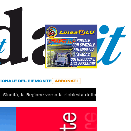
a
ACCEDI
ABBONATI
GIONALE DEL PIEMONTE
ABBONATI
iccità, la Regione verso la richiesta dello stato di calamit