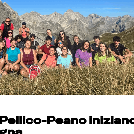
 Pellico-Peano iniziano
agna