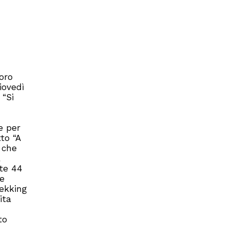
oro
iovedì
 “Si
e per
to “A
, che
a
rte 44
 e
rekking
ita
to