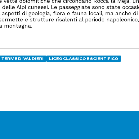
le vette dolomitiche che circondano Rocca la Meja, u
 delle Alpi cuneesi. Le passeggiate sono state occas
 aspetti di geologia, flora e fauna locali, ma anche di
sermette e strutture risalenti al periodo napoleonico,
lta montagna.
TERME DI VALDIERI
LICEO CLASSICO E SCIENTIFICO