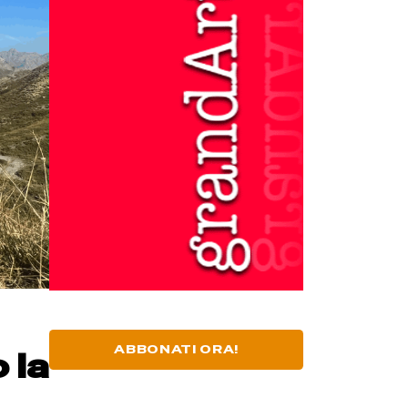
ABBONATI ORA!
 la