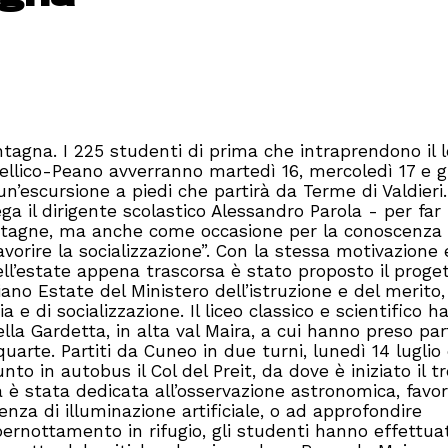
agna. I 225 studenti di prima che intraprendono il l
 Pellico-Peano avverranno martedì 16, mercoledì 17 e g
n’escursione a piedi che partirà da Terme di Valdieri.
ga il dirigente scolastico Alessandro Parola - per far
ontagne, ma anche come occasione per la conoscenza
favorire la socializzazione”. Con la stessa motivazione 
ell’estate appena trascorsa è stato proposto il proget
Piano Estate del Ministero dell’istruzione e del merito
e di socializzazione. Il liceo classico e scientifico h
ella Gardetta, in alta val Maira, a cui hanno preso pa
quarte. Partiti da Cuneo in due turni, lunedì 14 luglio
to in autobus il Col del Preit, da dove è iniziato il t
ta è stata dedicata all’osservazione astronomica, favor
senza di illuminazione artificiale, o ad approfondire
 pernottamento in rifugio, gli studenti hanno effettua