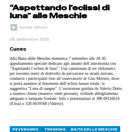
“Aspettando l’eclissi di
luna” alle Meschie
06 settembre 2025
Cuneo
Alla Baita delle Meschie domenica 7 settembre alle 18.30,
appuntamento speciale dedicato agli amanti dell’astronomia con
“Aspettando l’eclissi di luna”. Una camminata di tre chilometri,
per trecento metri di dislivello da percorrere su strada sterrata,
condurrà i partecipanti fino all’osservatorio di Gias Morteis, dove
si potrà assistere al fenomeno dell’eclissi lunare totale, la
suggestiva “Luna di sangue”. L’escursione guidata da Valerio Dotto
a numero chiuso (massivo venti persone), richiede abbigliamento
adeguato e lampada frontale. Info e prenotazioni al 388.09116616
(Elisa) o 328.6659568 (Valerio).
PEVERAGNO
TREKKING
BAITA DELLE MESCHIE