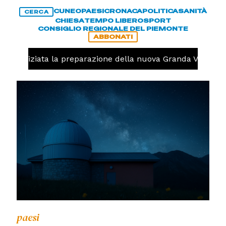
CUNEO
PAESI
CRONACA
POLITICA
SANITÀ
CERCA
CHIESA
TEMPO LIBERO
SPORT
CONSIGLIO REGIONALE DEL PIEMONTE
ABBONATI
olo, iniziata la preparazione della nuova Granda Volley (
paesi