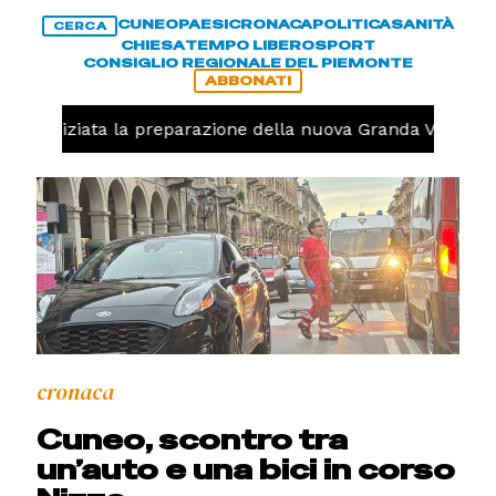
CUNEO
PAESI
CRONACA
POLITICA
SANITÀ
CERCA
CHIESA
TEMPO LIBERO
SPORT
CONSIGLIO REGIONALE DEL PIEMONTE
ABBONATI
olo, iniziata la preparazione della nuova Granda Volley (
cronaca
Cuneo, scontro tra
un’auto e una bici in corso