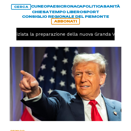
CUNEO
PAESI
CRONACA
POLITICA
SANITÀ
CERCA
CHIESA
TEMPO LIBERO
SPORT
CONSIGLIO REGIONALE DEL PIEMONTE
ABBONATI
olo, iniziata la preparazione della nuova Granda Volley (