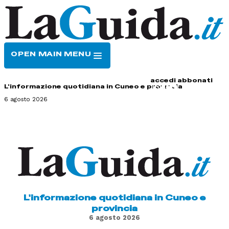
OPEN MAIN MENU
HOME
CONTATTI
accedi
abbonati
L'informazione quotidiana in Cuneo e provincia
6 agosto 2026
L'informazione quotidiana in Cuneo e
provincia
6 agosto 2026