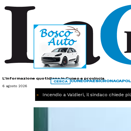
HOME
CONTATTI
L'informazione quotidiana in Cuneo e provincia
CUNEO
PAESI
CRONACA
POL
CERCA
6 agosto 2026
CRONACA -
Incendio a Valdieri, il sindaco chiede più i