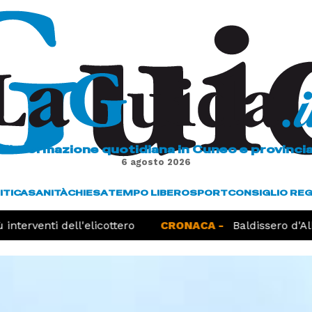
L'informazione quotidiana in Cuneo e provinci
6 agosto 2026
ITICA
SANITÀ
CHIESA
TEMPO LIBERO
SPORT
CONSIGLIO RE
nterventi dell'elicottero
CRONACA -
Baldissero d'Alba