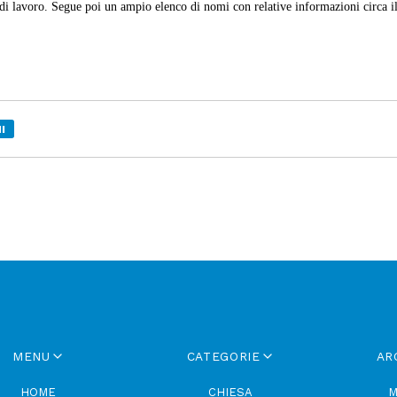
di lavoro. Segue poi un ampio elenco di nomi con relative informazioni circa i
I
MENU
CATEGORIE
AR
HOME
CHIESA
M