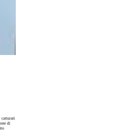
 catturati
ione di
ito