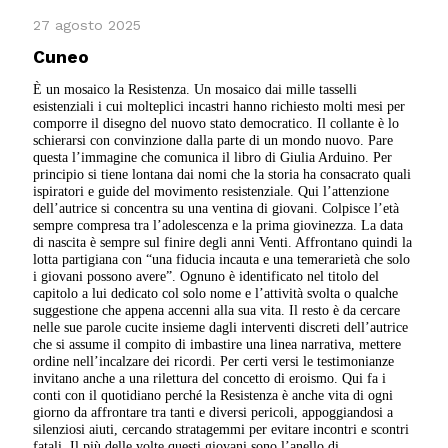
27 agosto 2025
Cuneo
È un mosaico la Resistenza. Un mosaico dai mille tasselli
esistenziali i cui molteplici incastri hanno richiesto molti mesi per
comporre il disegno del nuovo stato democratico. Il collante è lo
schierarsi con convinzione dalla parte di un mondo nuovo. Pare
questa l’immagine che comunica il libro di Giulia Arduino. Per
principio si tiene lontana dai nomi che la storia ha consacrato quali
ispiratori e guide del movimento resistenziale. Qui l’attenzione
dell’autrice si concentra su una ventina di giovani. Colpisce l’età
sempre compresa tra l’adolescenza e la prima giovinezza. La data
di nascita è sempre sul finire degli anni Venti. Affrontano quindi la
lotta partigiana con “una fiducia incauta e una temerarietà che solo
i giovani possono avere”.
Ognuno è identificato nel titolo del
capitolo a lui dedicato col solo nome e l’attività svolta o qualche
suggestione che appena accenni alla sua vita. Il resto è da cercare
nelle sue parole cucite insieme dagli interventi discreti dell’autrice
che si assume il compito di imbastire una linea narrativa, mettere
ordine nell’incalzare dei ricordi.
Per certi versi le testimonianze
invitano anche a una rilettura del concetto di eroismo. Qui fa i
conti con il quotidiano perché la Resistenza è anche vita di ogni
giorno da affrontare tra tanti e diversi pericoli, appoggiandosi a
silenziosi aiuti, cercando stratagemmi per evitare incontri e scontri
fatali. Il più delle volte questi giovani sono l’anello di