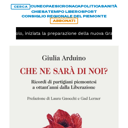
CUNEO
PAESI
CRONACA
POLITICA
SANITÀ
CERCA
CHIESA
TEMPO LIBERO
SPORT
CONSIGLIO REGIONALE DEL PIEMONTE
ABBONATI
Pallavolo, iniziata la preparazione della nuova Granda Vo