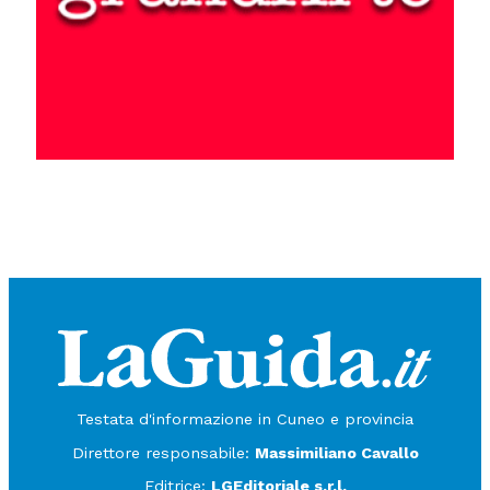
Testata d'informazione in Cuneo e provincia
Direttore responsabile:
Massimiliano Cavallo
Editrice:
LGEditoriale s.r.l.