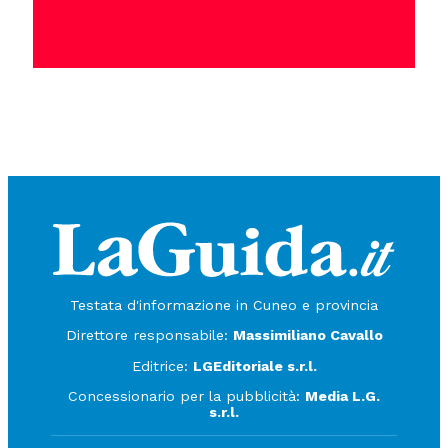
Testata d'informazione in Cuneo e provincia
Direttore responsabile:
Massimiliano Cavallo
Editrice:
LGEditoriale s.r.l.
Concessionario per la pubblicità:
Media L.G.
s.r.l.