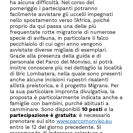
ha alcuna difficoltà. Nel corso del
pomeriggio i partecipanti potranno
facilmente avvistare gli uccelli impegnati
nello spostamento verso l’Africa, poiché
proprio da qui passa una delle più
frequentate rotte migratorie di numerose
specie di avifauna, in particolare il falco
pecchiaiolo di cui ogni anno vengono
avvistate diverse migliaia di esemplari.
Grazie alla presenza della guida e di
personale del Parco del Monviso, si potrà
inoltre conoscere più nel dettaglio la località
di Bric Lombatera, nella quale sono presenti
anche alcune incisioni rupestri risalenti
all’età preistorica, e il progetto Migrans. Per
la sua particolare impronta divulgativa, la
proposta è particolarmente indicata anche a
famiglie con bambini, purché abituati a
camminare. Sono disponibili
10 posti
e la
partecipazione è gratuita
: è necessario
prenotare sul sito
www.parcomonviso.eu
entro le 12 del giorno precedente. Si
raccomanda di indossare calzature e