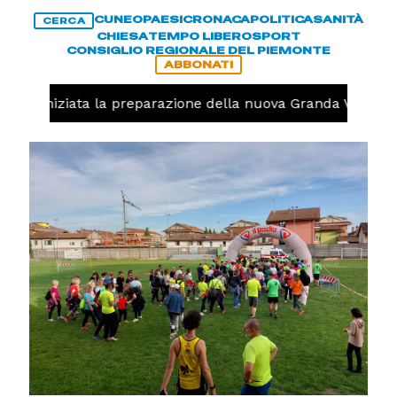
CUNEO
PAESI
CRONACA
POLITICA
SANITÀ
CERCA
CHIESA
TEMPO LIBERO
SPORT
CONSIGLIO REGIONALE DEL PIEMONTE
ABBONATI
volo, iniziata la preparazione della nuova Granda Volley (