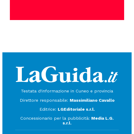
Testata d'informazione in Cuneo e provincia
Direttore responsabile:
Massimiliano Cavallo
Editrice:
LGEditoriale s.r.l.
Concessionario per la pubblicità:
Media L.G.
s.r.l.