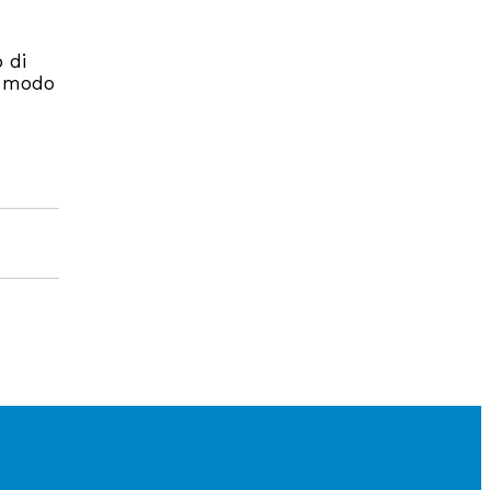
 di
n modo