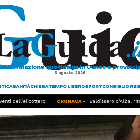
L'informazione quotidiana in Cuneo e provinci
6 agosto 2026
ITICA
SANITÀ
CHIESA
TEMPO LIBERO
SPORT
CONSIGLIO RE
nti dell'elicottero
CRONACA -
Baldissero d'Alba, ritr