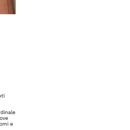
oti
rdinale
dove
nomi e