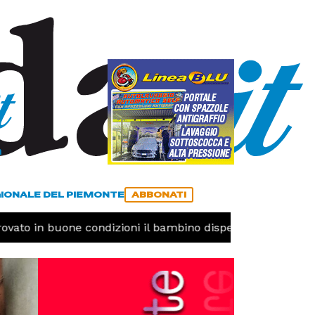
a
ACCEDI
ABBONATI
GIONALE DEL PIEMONTE
ABBONATI
ovato in buone condizioni il bambino disperso
CRONAC