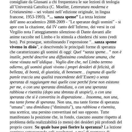
consigliate da Giussani a chi frequentava le sue lezioni di teologia
all’Università Cattolica (C. Moeller,
Letteratura moderna e
Cristianesimo
– sei volumi nell’edizione originale, in lingua
francese, 1953-1993).
“... sanza speme”
La terza lezione
dell’anno accademico 2008-2009 - “Le speranze degli uomini” - si
apre con la citazione, dal IV canto dell’Inferno, dei versi in cui
Virgilio nota l’atteggiamento silenzioso di Dante davanti alle
anime raccolte nel Limbo e lo stimola a chiedersi chi sono (vedi
box). Poi prosegue, sottolineando l’espressione “...
sanza speme
vivemo in disio
”, e descrivendo le principali forme di speranza
che caratterizzano gli uomini di oggi:
Quel “sanza speme...” non è
inutile, perché descrive una diffusissima condizione umana, che
viene vissuta nell’aldiqua . Voglio dire che, nel Limbo terreno
odierno, gli uomini giusti vivono i propri desideri di felicità, di
bellezza, di bontà, di giustizia, di benessere... (ognuna di quelle
parole traccia una qualità trascendente dell’Essere) o senza
speranza di raggiungere mai quelle cose perché forse non esistono
per me, o con una speranza dimidiata, o con una speranza
rabbiosa e risentita (dopo una sbronza di utopie!), o con una
speranza che si è convertita in disperazione... Insomma, non una,
ma tante forme di speranza.
Non una, ma tante forme di speranza
“umana”: una
dimidiata
(“diminuita”), una
rabbiosa e risentita
,
una
scettica
,
una persino convertitasi nel suo opposto. Tutte
manifestano la posizione che, in fondo, ciascuno assume rispetto al
problema della realizzabilità (o meno) dei desideri più profondi del
proprio cuore.
Su quale base può fiorire la speranza?
La lezione
continua sottoponendo agli ascoltatori, a mo’ di premessa di