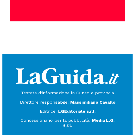
Testata d'informazione in Cuneo e provincia
Direttore responsabile:
Massimiliano Cavallo
Editrice:
LGEditoriale s.r.l.
Concessionario per la pubblicità:
Media L.G.
s.r.l.