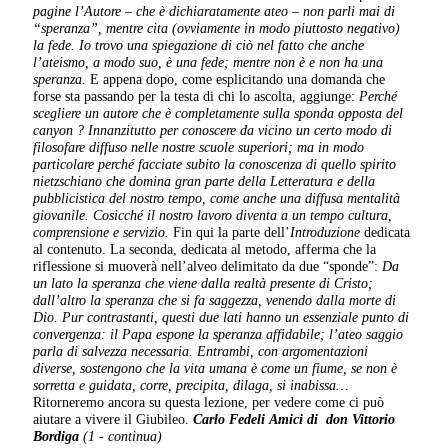
pagine l’Autore – che è dichiaratamente ateo – non parli mai di
“speranza”, mentre cita (ovviamente in modo piuttosto negativo)
la fede. Io trovo una spiegazione di ciò nel fatto che anche
l’ateismo, a modo suo, è una fede; mentre non è e non ha una
speranza.
E appena dopo, come esplicitando una domanda che
forse sta passando per la testa di chi lo ascolta, aggiunge:
Perché
scegliere un autore che è completamente sulla sponda opposta del
canyon ? Innanzitutto per conoscere da vicino un certo modo di
filosofare diffuso nelle nostre scuole superiori; ma in modo
particolare perché facciate subito la conoscenza di quello spirito
nietzschiano che domina gran parte della Letteratura e della
pubblicistica del nostro tempo, come anche una diffusa mentalità
giovanile. Cosicché il nostro lavoro diventa a un tempo cultura,
comprensione e servizio.
Fin qui la parte dell’
Introduzione
dedicata
al contenuto. La seconda, dedicata al metodo, afferma che la
riflessione si muoverà nell’alveo delimitato da due “sponde”:
Da
un lato la speranza che viene dalla realtà presente di Cristo;
dall’altro la speranza che si fa saggezza, venendo dalla morte di
Dio.
Pur contrastanti, questi due lati hanno un essenziale punto di
convergenza: il Papa espone la speranza affidabile; l’ateo saggio
parla di salvezza necessaria. Entrambi, con argomentazioni
diverse, sostengono che la vita umana è come un fiume, se non è
sorretta e guidata, corre, precipita, dilaga, si inabissa…
Ritorneremo ancora su questa lezione, per vedere come ci può
aiutare a vivere il Giubileo.
Carlo Fedeli
Amici di
don Vittorio
Bordiga
(1 - continua)