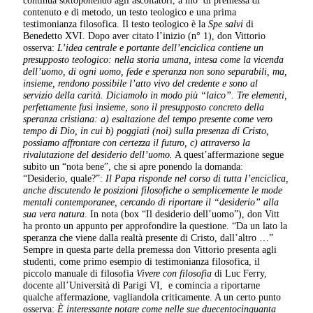
contenuto e di metodo, un testo teologico e una prima
testimonianza filosofica. Il testo teologico è la
Spe salvi
di
Benedetto XVI. Dopo aver citato l’inizio (n° 1), don Vittorio
osserva:
L’idea centrale e portante dell’enciclica contiene un
presupposto teologico: nella storia umana, intesa come la vicenda
dell’uomo, di ogni uomo, fede e speranza non sono separabili, ma,
insieme, rendono possibile l’atto vivo del credente e sono al
servizio della carità. Diciamolo in modo più “laico”. Tre elementi,
perfettamente fusi insieme, sono il presupposto concreto della
speranza cristiana:
a) esaltazione del tempo presente come vero
tempo di Dio, in cui
b) poggiati (noi) sulla presenza di Cristo,
possiamo affrontare con certezza il futuro,
c) attraverso la
rivalutazione del desiderio dell’uomo.
A quest’affermazione segue
subito un “nota bene”, che si apre ponendo la domanda:
“Desiderio, quale?”:
Il Papa risponde nel corso di tutta l’enciclica,
anche discutendo le posizioni filosofiche o semplicemente le mode
mentali contemporanee, cercando di riportare il “desiderio” alla
sua vera natura
. In nota (box “Il desiderio dell’uomo”), don Vitt
ha pronto un appunto per approfondire la questione. “Da un lato la
speranza che viene dalla realtà presente di Cristo, dall’altro …”
Sempre in questa parte della premessa don Vittorio presenta agli
studenti, come primo esempio di testimonianza filosofica, il
piccolo manuale di filosofia
Vivere con filosofia
di Luc Ferry,
docente all’Università di Parigi VI,
e comincia a riportarne
qualche affermazione, vagliandola criticamente. A un certo punto
osserva:
È interessante notare come nelle sue duecentocinquanta