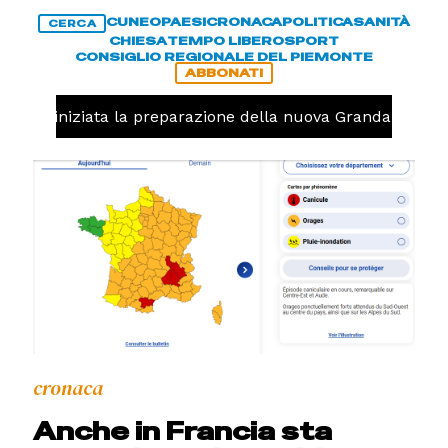
CUNEO
PAESI
CRONACA
POLITICA
SANITÀ
CERCA
CHIESA
TEMPO LIBERO
SPORT
CONSIGLIO REGIONALE DEL PIEMONTE
ABBONATI
avolo, iniziata la preparazione della nuova Granda Volley 
cronaca
Anche in Francia sta