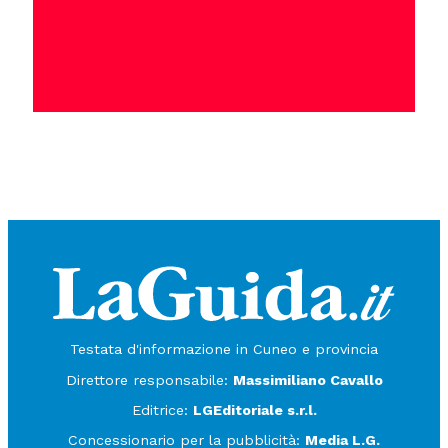
Testata d'informazione in Cuneo e provincia
Direttore responsabile:
Massimiliano Cavallo
Editrice:
LGEditoriale s.r.l.
Concessionario per la pubblicità:
Media L.G.