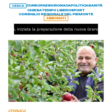
CUNEO
PAESI
CRONACA
POLITICA
SANITÀ
CERCA
CHIESA
TEMPO LIBERO
SPORT
CONSIGLIO REGIONALE DEL PIEMONTE
ABBONATI
llavolo, iniziata la preparazione della nuova Granda Volle
cronaca