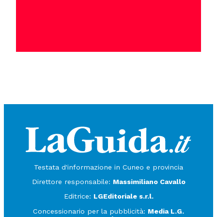
Testata d'informazione in Cuneo e provincia
Direttore responsabile:
Massimiliano Cavallo
Editrice:
LGEditoriale s.r.l.
Concessionario per la pubblicità:
Media L.G.