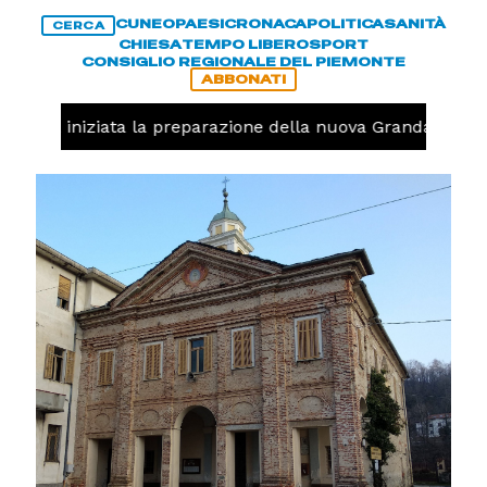
CUNEO
PAESI
CRONACA
POLITICA
SANITÀ
CERCA
CHIESA
TEMPO LIBERO
SPORT
CONSIGLIO REGIONALE DEL PIEMONTE
ABBONATI
lavolo, iniziata la preparazione della nuova Granda Volley