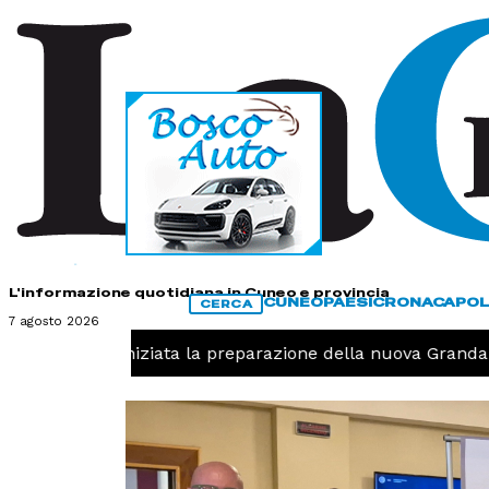
HOME
CONTATTI
L'informazione quotidiana in Cuneo e provincia
CUNEO
PAESI
CRONACA
POL
CERCA
7 agosto 2026
llavolo, iniziata la preparazione della nuova Granda Volle