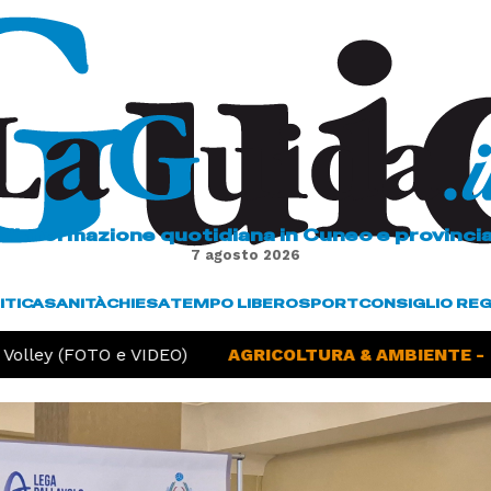
L'informazione quotidiana in Cuneo e provinci
7 agosto 2026
ITICA
SANITÀ
CHIESA
TEMPO LIBERO
SPORT
CONSIGLIO RE
y (FOTO e VIDEO)
AGRICOLTURA & AMBIENTE -
Siccit