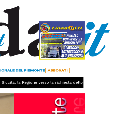
a
ACCEDI
ABBONATI
GIONALE DEL PIEMONTE
ABBONATI
à, la Regione verso la richiesta dello stato di calamità nat