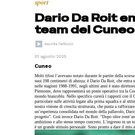
sport
Dario Da Roit en
team del Cuneo
01 agosto 2025
Cuneo
Molti tifosi l’avevano notato durante le partite della scors
suoi 198 centimetri di altezza: è Dario Da Roit, che entra 
nelle stagioni 1988-1991, negli ultimi anni è stato diretto
Piemonte, dove rappresenterà un ponte operativo tra la Cost
mondo biancoblu. Nello specifico curerà i rapporti con il
particolare sulle attività legate alla prima squadra e al si
nostra visione di crescita strutturata, che punta a rafforzare
un’esperienza consolidata nel mondo della pallavolo, Dario
progetto”. Così invece Dario Da Roit: “Dopo oltre trent’an
ambizioso e allo stesso tempo concreto. L’ingresso in un tea
è un grande stimolo personale. Sono pronto a dare il mio a