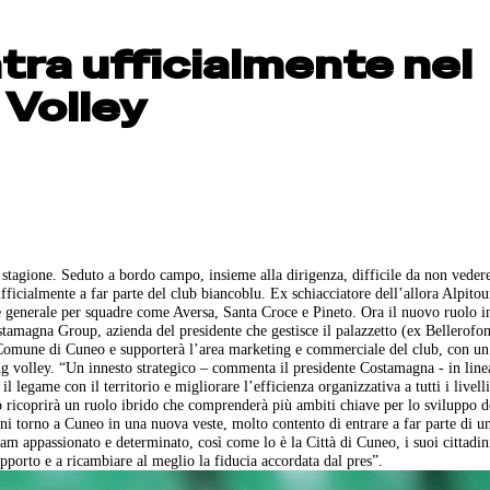
tra ufficialmente nel
 Volley
a stagione. Seduto a bordo campo, insieme alla dirigenza, difficile da non veder
ufficialmente a far parte del club biancoblu. Ex schiacciatore dell’allora Alpito
re generale per squadre come Aversa, Santa Croce e Pineto. Ora il nuovo ruolo i
amagna Group, azienda del presidente che gestisce il palazzetto (ex Bellerofont
 Comune di Cuneo e supporterà l’area marketing e commerciale del club, con un
tting volley. “Un innesto strategico – commenta il presidente Costamagna - in line
 il legame con il territorio e migliorare l’efficienza organizzativa a tutti i livell
 ricoprirà un ruolo ibrido che comprenderà più ambiti chiave per lo sviluppo d
ni torno a Cuneo in una nuova veste, molto contento di entrare a far parte di u
m appassionato e determinato, così come lo è la Città di Cuneo, i suoi cittadini
pporto e a ricambiare al meglio la fiducia accordata dal pres”.