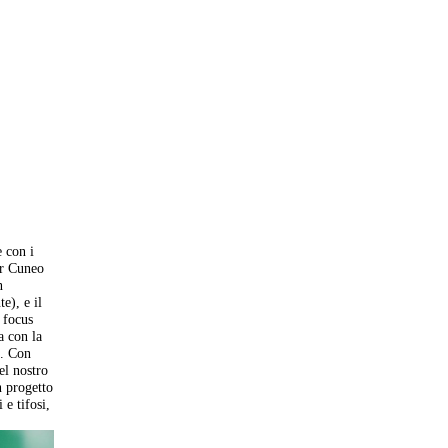
e con i
ur Cuneo
n
e), e il
 focus
a con la
i. Con
el nostro
n progetto
 e tifosi,