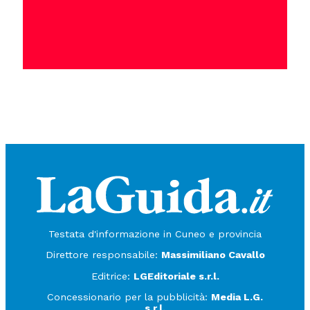
Testata d'informazione in Cuneo e provincia
Direttore responsabile:
Massimiliano Cavallo
Editrice:
LGEditoriale s.r.l.
Concessionario per la pubblicità:
Media L.G.
s.r.l.