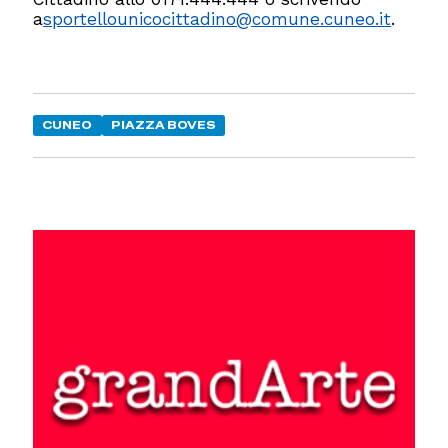
a
sportellounicocittadino@comune.cuneo.it
.
CUNEO
PIAZZA BOVES