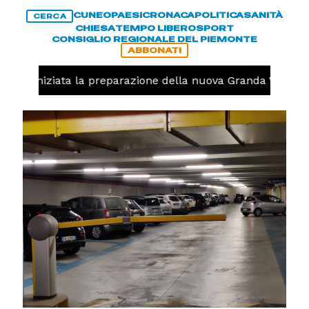
CUNEO
PAESI
CRONACA
POLITICA
SANITÀ
CERCA
CHIESA
TEMPO LIBERO
SPORT
CONSIGLIO REGIONALE DEL PIEMONTE
ABBONATI
volo, iniziata la preparazione della nuova Granda Volley 