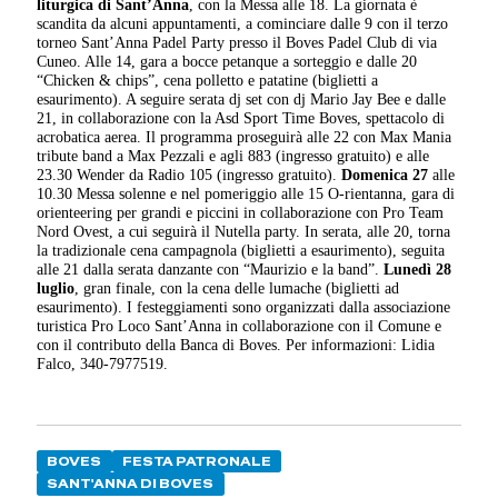
liturgica di Sant’Anna
, con la Messa alle 18. La giornata è
scandita da alcuni appuntamenti, a cominciare dalle 9 con il terzo
torneo Sant’Anna Padel Party presso il Boves Padel Club di via
Cuneo. Alle 14, gara a bocce petanque a sorteggio e dalle 20
“Chicken & chips”, cena polletto e patatine (biglietti a
esaurimento). A seguire serata dj set con dj Mario Jay Bee e dalle
21, in collaborazione con la Asd Sport Time Boves, spettacolo di
acrobatica aerea. Il programma proseguirà alle 22 con Max Mania
tribute band a Max Pezzali e agli 883 (ingresso gratuito) e alle
23.30 Wender da Radio 105 (ingresso gratuito).
Domenica 27
alle
10.30 Messa solenne e nel pomeriggio alle 15 O-rientanna, gara di
orienteering per grandi e piccini in collaborazione con Pro Team
Nord Ovest, a cui seguirà il Nutella party. In serata, alle 20, torna
la tradizionale cena campagnola (biglietti a esaurimento), seguita
alle 21 dalla serata danzante con “Maurizio e la band”.
Lunedì 28
luglio
, gran finale, con la cena delle lumache (biglietti ad
esaurimento). I festeggiamenti sono organizzati dalla associazione
turistica Pro Loco Sant’Anna in collaborazione con il Comune e
con il contributo della Banca di Boves. Per informazioni: Lidia
Falco, 340-7977519.
BOVES
FESTA PATRONALE
SANT'ANNA DI BOVES