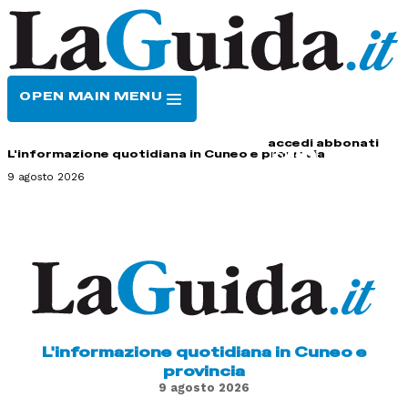
OPEN MAIN MENU
HOME
CONTATTI
accedi
abbonati
L'informazione quotidiana in Cuneo e provincia
9 agosto 2026
L'informazione quotidiana in Cuneo e
provincia
9 agosto 2026