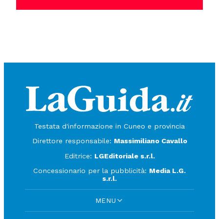
Testata d'informazione in Cuneo e provincia
Direttore responsabile:
Massimiliano Cavallo
Editrice:
LGEditoriale s.r.l.
Concessionario per la pubblicità:
Media L.G.
s.r.l.
MENU