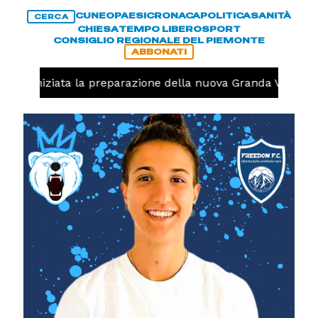
CUNEO
PAESI
CRONACA
POLITICA
SANITÀ
CERCA
CHIESA
TEMPO LIBERO
SPORT
CONSIGLIO REGIONALE DEL PIEMONTE
ABBONATI
olo, iniziata la preparazione della nuova Granda Volley (