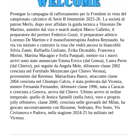
Prosegue la campagna di rafforzamento per la Freedom in vista del
campionato calcistico di Serie B femminile 2025-26. La società di
patron Merlo, dopo aver affidato la guida tecnica a Vincenzo De
Martino, assistito dal vice e match analyst Marco Galletto, il
preparatore dei portieri Federico Gozzi, il preparatore atletico
Lorenzo De Martino e il massofisioterapista Andrea Reynaudo, ha
via via iniziato a costruire la rosa che vedrà ancora in biancoblù
Silvia Zanni, Raffaella Giuliano, Erika Dicataldo, Francesca
Morini, Martina Macagno e Sofia Pasquali, mentre tra i nuovi
arrivi sono state annunciate Emma Errico (dal Genoa), Laura Perin
(dal Chievo), poi seguite da Angela Mele, difensore classe 2002
cresciuta nel Fortitudo Mozzecane (poi Chievo Verona),
proveniente dal Ravenna. Mariachiara Bauce, attaccante classe
2004 cresciuta nel Chiampo Calcio, è stata prelevata dal Vicenza,
mentre Fernanda Fernandez, difensore classe 1996, nata a Caracas
e cresciuta a Genova, arriva dal Chievo. Ultimo arrivo in ordine
temporale, quello di Jessica Spinelli (nella foto), vero e proprio
jolly offensivo, classe 2000, cresciuta nelle giovanili del Milan, ha
giocato successivamente con Riozzese, Sedriano, Pro Sesto, Vis
Civitanova e Padova, nella stagione 2024-25 ha militato nel
Vicenza.