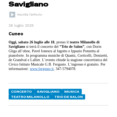
Savigliano
26 luglio 2025
Cuneo
Oggi, sabato 26 luglio alle 18
, presso il
teatro Milanollo di
Savigliano
si terrà il concerto del
“Trio de Salon”
, con Dorin
Gliga all’oboe, Pavel Ionescu al fagotto e Ippazio Ponzetta al
pianoforte. In programma musiche di Quantz, Corticelli, Donizetti,
de Grandval e Lalliet. L’evento chiude la stagione concertistica del
Civico Istituto Musicale G.B. Fergusio. L’ingresso è gratuito. Per
informazioni:
www.fergusio.it
, 347-5794078.
CONCERTO
SAVIGLIANO
MUSICA
TEATRO MILANOLLO
TRIO DE SALON