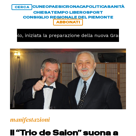
CUNEO
PAESI
CRONACA
POLITICA
SANITÀ
CERCA
CHIESA
TEMPO LIBERO
SPORT
CONSIGLIO REGIONALE DEL PIEMONTE
ABBONATI
allavolo, iniziata la preparazione della nuova Granda Vol
manifestazioni
Il “Trio de Salon” suona a