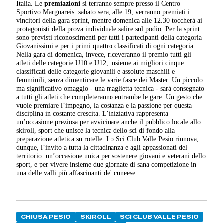
Italia. Le
premiazioni
si terranno sempre presso il Centro
Sportivo Marguareis: sabato sera, alle 19, verranno premiati i
vincitori della gara sprint, mentre domenica alle 12.30 toccherà ai
protagonisti della prova individuale salire sul podio. Per la sprint
sono previsti riconoscimenti per tutti i partecipanti della categoria
Giovanissimi e per i primi quattro classificati di ogni categoria.
Nella gara di domenica, invece, riceveranno il premio tutti gli
atleti delle categorie U10 e U12, insieme ai migliori cinque
classificati delle categorie giovanili e assolute maschili e
femminili, senza dimenticare le varie fasce dei Master. Un piccolo
ma significativo omaggio - una maglietta tecnica - sarà consegnato
a tutti gli atleti che completeranno entrambe le gare. Un gesto che
vuole premiare l’impegno, la costanza e la passione per questa
disciplina in costante crescita. L’iniziativa rappresenta
un’occasione preziosa per avvicinare anche il pubblico locale allo
skiroll, sport che unisce la tecnica dello sci di fondo alla
preparazione atletica su rotelle. Lo Sci Club Valle Pesio rinnova,
dunque, l’invito a tutta la cittadinanza e agli appassionati del
territorio: un’occasione unica per sostenere giovani e veterani dello
sport, e per vivere insieme due giornate di sana competizione in
una delle valli più affascinanti del cuneese.
CHIUSA PESIO
SKIROLL
SCI CLUB VALLE PESIO