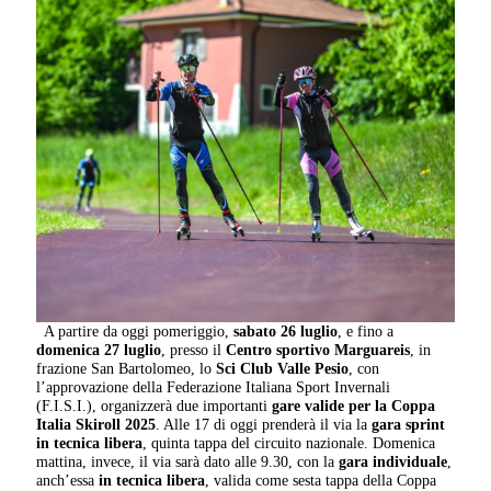
A partire da oggi pomeriggio,
sabato 26 luglio
, e fino a
domenica 27 luglio
, presso il
Centro sportivo Marguareis
, in
frazione San Bartolomeo, lo
Sci Club Valle Pesio
, con
l’approvazione della Federazione Italiana Sport Invernali
(F.I.S.I.), organizzerà due importanti
gare valide per la Coppa
Italia Skiroll 2025
. Alle 17 di oggi prenderà il via la
gara sprint
in tecnica libera
, quinta tappa del circuito nazionale. Domenica
mattina, invece, il via sarà dato alle 9.30, con la
gara individuale
,
anch’essa
in tecnica libera
, valida come sesta tappa della Coppa