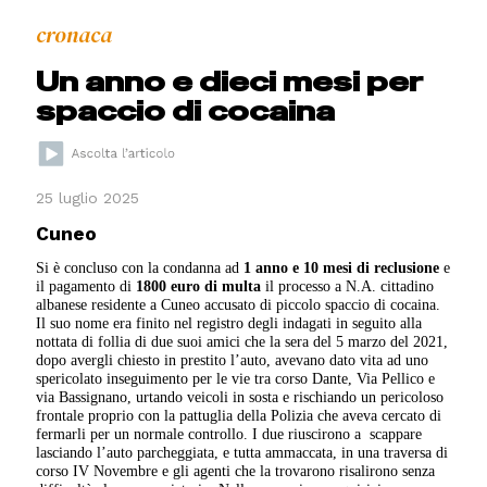
cronaca
Un anno e dieci mesi per
spaccio di cocaina
25 luglio 2025
Cuneo
Si è concluso con la condanna ad
1 anno e 10 mesi
di reclusione
e
il pagamento di
1800 euro di multa
il processo a N.A. cittadino
albanese residente a Cuneo accusato di piccolo spaccio di cocaina.
Il suo nome era finito nel registro degli indagati in seguito alla
nottata di follia di due suoi amici che la sera del 5 marzo del 2021,
dopo avergli chiesto in prestito l’auto, avevano dato vita ad uno
spericolato inseguimento per le vie tra corso Dante, Via Pellico e
via Bassignano, urtando veicoli in sosta e rischiando un pericoloso
frontale proprio con la pattuglia della Polizia che aveva cercato di
fermarli per un normale controllo. I due riuscirono a scappare
lasciando l’auto parcheggiata, e tutta ammaccata, in una traversa di
corso IV Novembre e gli agenti che la trovarono risalirono senza