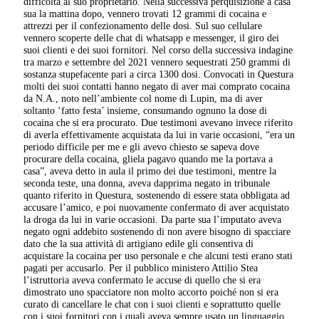
difficoltà al suo proprietario. Nella successiva perquisizione a casa
sua la mattina dopo, vennero trovati 12 grammi di cocaina e
attrezzi per il confezionamento delle dosi. Sul suo cellulare
vennero scoperte delle chat di whatsapp e messenger, il giro dei
suoi clienti e dei suoi fornitori. Nel corso della successiva indagine
tra marzo e settembre del 2021 vennero sequestrati 250 grammi di
sostanza stupefacente pari a circa 1300 dosi. Convocati in Questura
molti dei suoi contatti hanno negato di aver mai comprato cocaina
da N.A., noto nell’ambiente col nome di Lupin, ma di aver
soltanto ‘fatto festa’ insieme, consumando ognuno la dose di
cocaina che si era procurato. Due testimoni avevano invece riferito
di averla effettivamente acquistata da lui in varie occasioni, “era un
periodo difficile per me e gli avevo chiesto se sapeva dove
procurare della cocaina, gliela pagavo quando me la portava a
casa”, aveva detto in aula il primo dei due testimoni, mentre la
seconda teste, una donna, aveva dapprima negato in tribunale
quanto riferito in Questura, sostenendo di essere stata obbligata ad
accusare l’amico, e poi nuovamente confermato di aver acquistato
la droga da lui in varie occasioni. Da parte sua l’imputato aveva
negato ogni addebito sostenendo di non avere bisogno di spacciare
dato che la sua attività di artigiano edile gli consentiva di
acquistare la cocaina per uso personale e che alcuni testi erano stati
pagati per accusarlo. Per il pubblico ministero Attilio Stea
l’istruttoria aveva confermato le accuse di quello che si era
dimostrato uno spacciatore non molto accorto poiché non si era
curato di cancellare le chat con i suoi clienti e soprattutto quelle
con i suoi fornitori con i quali aveva sempre usato un linguaggio