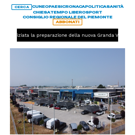
CUNEO
PAESI
CRONACA
POLITICA
SANITÀ
CERCA
CHIESA
TEMPO LIBERO
SPORT
CONSIGLIO REGIONALE DEL PIEMONTE
ABBONATI
lo, iniziata la preparazione della nuova Granda Volley (F