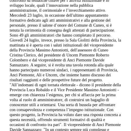
confronto su tematiche chiave per l’attività istituzionale e lo
sviluppo locale, quali l’innovazione nella pubblica
amministrazione, il cerimoniale e l’invecchiamento attivo.
Mercoledì 23 luglio, in occasione dell'ultimo appuntamento
formativo dedicato agli atti amministrativi e alla gestione del
personale, presso il salone d’onore del Comune di Cuneo, si è
tenuta la cerimonia di consegna degli attestati di partecipazione.
Sono 49 gli amministratori che hanno completato il percorso.
Giovedì 24 luglio, invece, presso la Sala Giolitti della Provincia, la
mattinata si è aperta con i saluti istituzionali del vicepresidente
della Provincia Massimo Antoniotti, dell'assessore di Cuneo
Cristina Clerico, del presidente di Uncem Piemonte Roberto
Colombero e dal vicepresidente di Anci Piemonte Davide
Sannazzaro. A seguire, si è svolta una tavola rotonda alla quale
hanno partecipato numerosi sindaci, i rappresentanti di Provincia,
Anci Piemonte, Ali e Uncem, che insieme hanno discusso dei
risultati raggiunti e delle prospettive future del progetto.
"All’indomani di ogni tornata elettorale - dicono il presidente della
Provincia Luca Robaldo e il Vice Presidente Massimo Antoniotti -
emerge con chiarezza l’esigenza, per chi si affaccia per la prima
volta al ruolo di amministratore, di costruirsi un bagaglio di
conoscenze utili a orientarsi. Una sorta di bussola per affrontare
con consapevolezza e competenza l’impegno istituzionale. Con
questo progetto, la Provincia ha voluto dare una risposta concreta a
questa necessità, offrendo strumenti formativi di qualità e
occasioni di confronto tra pari". Il vicepresidente di Anci Piemonte
Davide Sannazzaro: "In un contesto sempre più complesso e