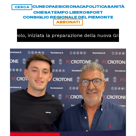
CUNEO
PAESI
CRONACA
POLITICA
SANITÀ
CERCA
CHIESA
TEMPO LIBERO
SPORT
CONSIGLIO REGIONALE DEL PIEMONTE
ABBONATI
Pallavolo, iniziata la preparazione della nuova Granda Vo