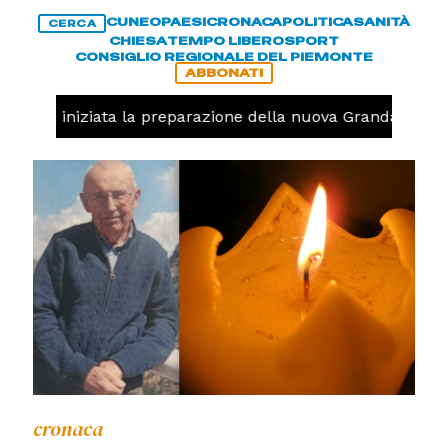
CUNEO
PAESI
CRONACA
POLITICA
SANITÀ
CERCA
CHIESA
TEMPO LIBERO
SPORT
CONSIGLIO REGIONALE DEL PIEMONTE
ABBONATI
avolo, iniziata la preparazione della nuova Granda Volley 
cronaca