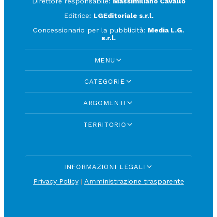
Direttore responsabile:
Massimiliano Cavallo
Editrice:
LGEditoriale s.r.l.
Concessionario per la pubblicità:
Media L.G.
s.r.l.
MENU
CATEGORIE
ARGOMENTI
TERRITORIO
INFORMAZIONI LEGALI
Privacy Policy
|
Amministrazione trasparente