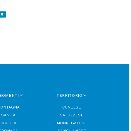
OR
GOMENTI
TERRITORIO
ONTAGNA
CUNEESE
SANITÀ
SALUZZESE
SCUOLA
MONREGALESE
CRONACA
SAVIGLIANESE