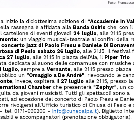
a inizio la diciottesima edizione di
“Accademie in Va
della rassegna è affidata alla
Banda Osiris
che, con il
l cartellone di eventi giovedì
24 luglio
, alle 21.15 pre
emonte
: un viaggio musical-teatrale ai confini della r
l
concerto jazz di Paolo Fresu e Daniele Di Bonaven
rtosa di Pesio
sabato 26 luglio
, alle 21.15. Il festival 
a 27 luglio
, alle 21.15 in piazza dell’Ala, il
Piper Trio
ata dedicata al suono delle cornamuse con musiche 
1 luglio
, sempre a
Vernante
, alle 21.15 presso piazza
ubblico un
"Omaggio a De Andrè"
, rievocando le can
monte
, invece, ospiterà il
27 luglio
alle 21.15, presso la
ternational Chamber
che presenterà
"Zephyr"
, un c
uita da giovani musicisti. Tutti gli spettacoli sono a
ti, ad eccezione del concerto di Paolo Fresu e Danie
e rivolgersi all'Ufficio turistico di Chiusa di Pesio e 
 - tel. 0171-696206 -
info@cuneoalps.it
). Biglietto int
isabili e accompagnatori (prenotazione obbligatoria).