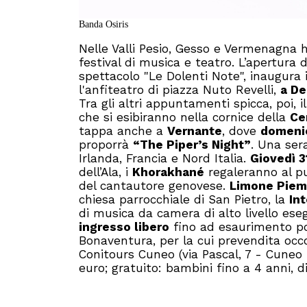
Banda Osiris
Nelle Valli Pesio, Gesso e Vermenagna h
festival di musica e teatro. L’apertura 
spettacolo "Le Dolenti Note", inaugura i
l'anfiteatro di piazza Nuto Revelli,
a D
Tra gli altri appuntamenti spicca, poi, i
che si esibiranno nella cornice della
Ce
tappa anche a
Vernante
, dove
domenic
proporrà
“The Piper’s Night”
. Una ser
Irlanda, Francia e Nord Italia.
Giovedì 3
dell’Ala, i
Khorakhané
regaleranno al p
del cantautore genovese.
Limone Pie
chiesa parrocchiale di San Pietro, la
In
di musica da camera di alto livello eseg
ingresso libero
fino ad esaurimento pos
Bonaventura, per la cui prevendita occorr
Conitours Cuneo (via Pascal, 7 - Cuneo
euro; gratuito: bambini fino a 4 anni, d