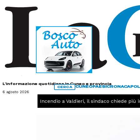
HOME
CONTATTI
L'informazione quotidiana in Cuneo e provincia
CUNEO
PAESI
CRONACA
POL
CERCA
6 agosto 2026
CRONACA -
Incendio a Valdieri, il sindaco chiede più inte