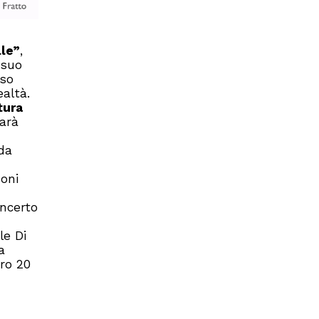
lle”
,
 suo
sso
ealtà.
tura
farà
da
zoni
oncerto
le Di
a
ero 20