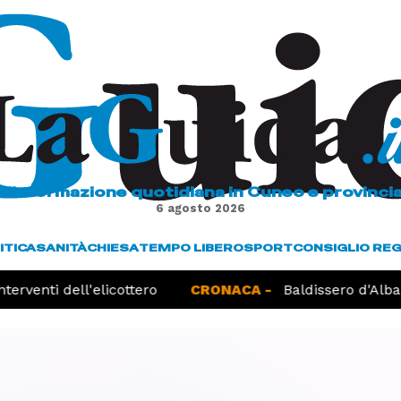
L'informazione quotidiana in Cuneo e provinci
6 agosto 2026
ITICA
SANITÀ
CHIESA
TEMPO LIBERO
SPORT
CONSIGLIO RE
rventi dell'elicottero
CRONACA -
Baldissero d'Alba, r