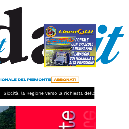
a
ACCEDI
ABBONATI
GIONALE DEL PIEMONTE
ABBONATI
tà, la Regione verso la richiesta dello stato di calamità na