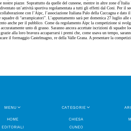
e nostre piazze. Soprattutto da quelle del cuneese, mentre in altre zone d’Italia 
diventato un’attività sportiva regolamentata a tutti gli effetti dal Coni. Per il s
collaborazione con l’Aipc, l’associazione Italiana Palo della Cuccagna e dato il
te squadre di “arrampicatori”. L’appuntamento sarà per domenica 27 luglio alle 
mento anche per il pubblico. Come da regolamento Aipc la competizione si svolg
 accuratamente unto di grasso. Saranno ancora accettate iscrizioni di squadre lo
o grazie alla loro bravura accaparrarsi i premi che, come usava un tempo, saran
ncare il formaggio Castelmagno, re della Valle Grana. A presentare la competizi
MENU
CATEGORIE
AR
HOME
CHIESA
M
EDITORIALI
CUNEO