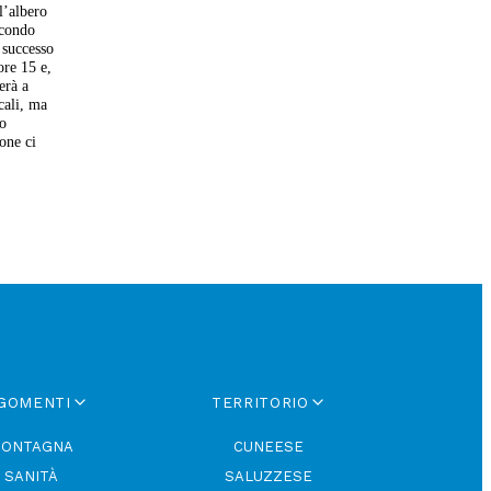
l’albero
econdo
 successo
ore 15 e,
erà a
cali, ma
no
one ci
GOMENTI
TERRITORIO
ONTAGNA
CUNEESE
SANITÀ
SALUZZESE