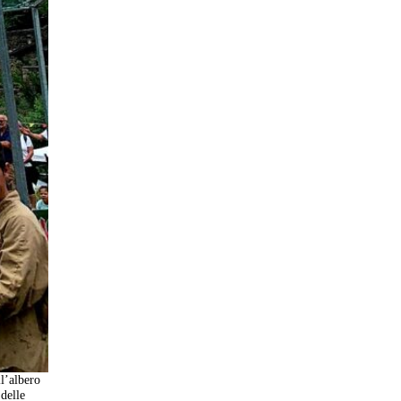
ll’albero
 delle