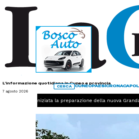
HOME
CONTATTI
L'informazione quotidiana in Cuneo e provincia
CUNEO
PAESI
CRONACA
POL
CERCA
7 agosto 2026
llavolo, iniziata la preparazione della nuova Granda Voll