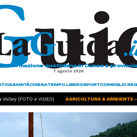
L'informazione quotidiana in Cuneo e provinci
7 agosto 2026
ITICA
SANITÀ
CHIESA
TEMPO LIBERO
SPORT
CONSIGLIO RE
ey (FOTO e VIDEO)
AGRICOLTURA & AMBIENTE -
Sicci