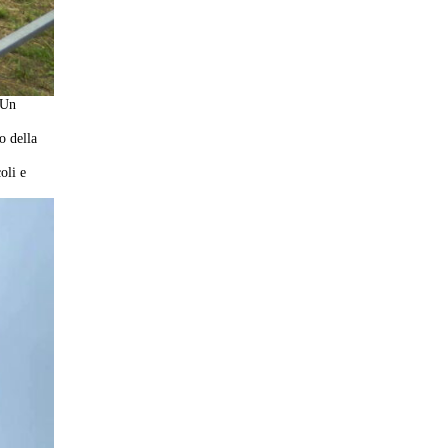
 Un
o della
oli e