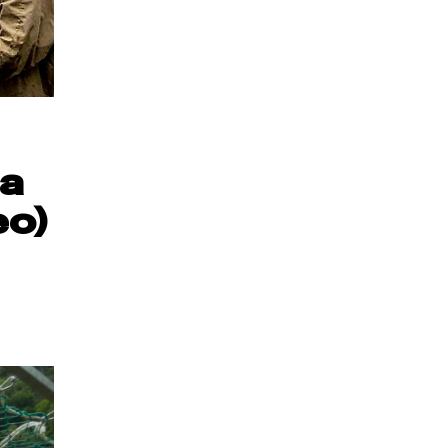
la
eo)