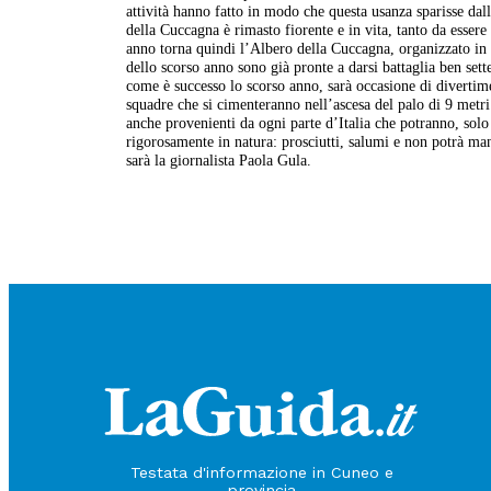
attività hanno fatto in modo che questa usanza sparisse dall
della Cuccagna è rimasto fiorente e in vita, tanto da essere 
anno torna quindi l’Albero della Cuccagna, organizzato in 
dello scorso anno sono già pronte a darsi battaglia ben set
come è successo lo scorso anno, sarà occasione di diverti
squadre che si cimenteranno nell’ascesa del palo di 9 metri
anche provenienti da ogni parte d’Italia che potranno, sol
rigorosamente in natura: prosciutti, salumi e non potrà ma
sarà la giornalista Paola Gula.
Testata d'informazione in Cuneo e
provincia