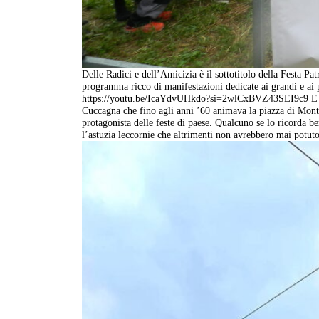
Delle Radici e dell’Amicizia è il sottotitolo della Festa 
programma ricco di manifestazioni dedicate ai grandi e ai pi
https://youtu.be/IcaYdvUHkdo?si=2wlCxBVZ43SEI9c9 E nella
Cuccagna che fino agli anni ’60 animava la piazza di Mont
protagonista delle feste di paese. Qualcuno se lo ricorda be
l’astuzia leccornie che altrimenti non avrebbero mai potuto