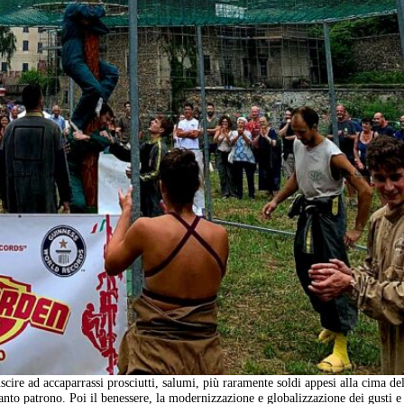
cire ad accaparrassi prosciutti, salumi, più raramente soldi appesi alla cima de
 santo patrono. Poi il benessere, la modernizzazione e globalizzazione dei gusti e