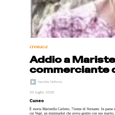
cronaca
Addio a Maristel
commerciante d
20 luglio 2025
Cuneo
É morta Maristella Carletto, 71enne di Vernante. In paese e
cui Vegé, un minimarket che aveva gestito con suo marito, e