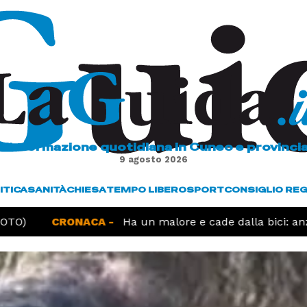
L'informazione quotidiana in Cuneo e provinci
9 agosto 2026
ITICA
SANITÀ
CHIESA
TEMPO LIBERO
SPORT
CONSIGLIO RE
TO)
CRONACA -
Ha un malore e cade dalla bici: anzi