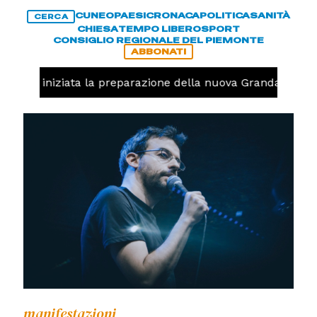
CUNEO
PAESI
CRONACA
POLITICA
SANITÀ
CERCA
CHIESA
TEMPO LIBERO
SPORT
CONSIGLIO REGIONALE DEL PIEMONTE
ABBONATI
lavolo, iniziata la preparazione della nuova Granda Volley
manifestazioni