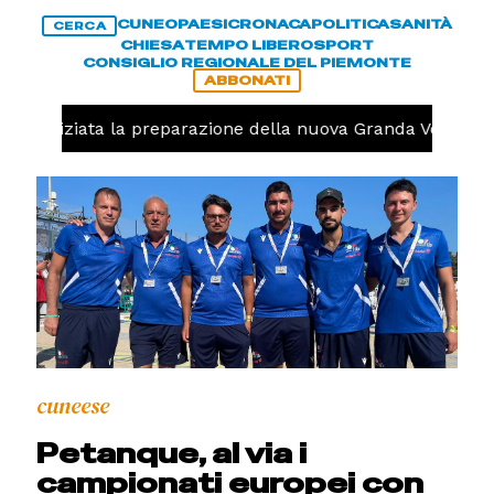
CUNEO
PAESI
CRONACA
POLITICA
SANITÀ
CERCA
CHIESA
TEMPO LIBERO
SPORT
CONSIGLIO REGIONALE DEL PIEMONTE
ABBONATI
olo, iniziata la preparazione della nuova Granda Volley (
cuneese
Petanque, al via i
campionati europei con