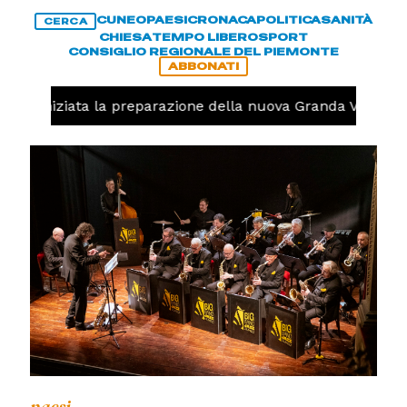
CUNEO
PAESI
CRONACA
POLITICA
SANITÀ
CERCA
CHIESA
TEMPO LIBERO
SPORT
CONSIGLIO REGIONALE DEL PIEMONTE
ABBONATI
olo, iniziata la preparazione della nuova Granda Volley (