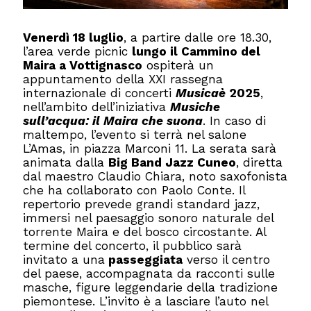
Venerdì 18 luglio
, a partire dalle ore 18.30,
l’area verde picnic
lungo il Cammino del
Maira a Vottignasco
ospiterà un
appuntamento della XXI rassegna
internazionale di concerti
Musicaè
2025
,
nell’ambito dell’iniziativa
Musiche
sull’acqua: il Maira che suona
. In caso di
maltempo, l’evento si terrà nel salone
L’Amas, in piazza Marconi 11. La serata sarà
animata dalla
Big Band Jazz Cuneo
, diretta
dal maestro Claudio Chiara, noto saxofonista
che ha collaborato con Paolo Conte. Il
repertorio prevede grandi standard jazz,
immersi nel paesaggio sonoro naturale del
torrente Maira e del bosco circostante. Al
termine del concerto, il pubblico sarà
invitato a una
passeggiata
verso il centro
del paese, accompagnata da racconti sulle
masche, figure leggendarie della tradizione
piemontese. L’invito è a lasciare l’auto nel