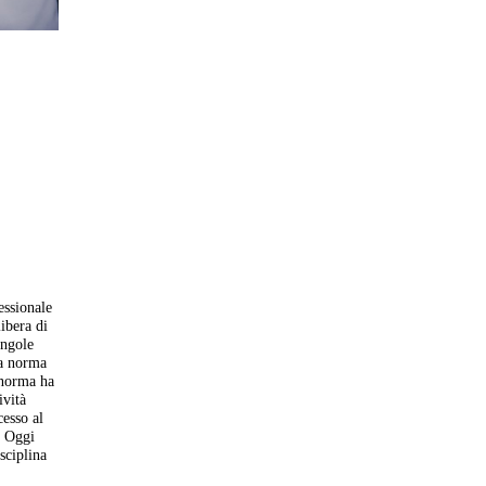
essionale
ibera di
ingole
la norma
a norma ha
ività
cesso al
. Oggi
sciplina