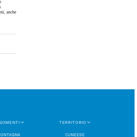
o
a
nti, anche
GOMENTI
TERRITORIO
ONTAGNA
CUNEESE