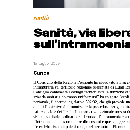
sanità
Sanità, via liber
sull’intramoeni
15 luglio 2025
Cuneo
Il Consiglio della Regione Piemonte ha approvato a maggiora
intramuraria sul territorio regionale presentata da Luigi Ic
Consiglio contenente i dettagli tecnici: avrà la funzione di
aziende sanitarie dovranno uniformarsi” ha spiegato Icardi
nazionale, il decreto legislativo 502/92, che già prevede un 
quindi l’obiettivo di armonizzare la procedura per garantir
istituzionale e dei Lea”. “La normativa nazionale mostra del
sistema sanitario ordinario e affrontava l’intramoenia com
l’intramoenia ha assunto altre dimensioni e questa legge m
l’esercizio fissando paletti omogenei per tutto il Piemonte.