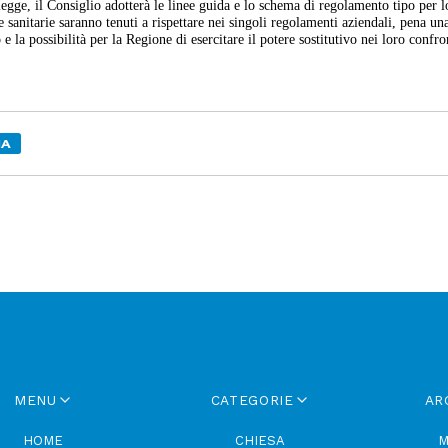
legge, il Consiglio adotterà le linee guida e lo schema di regolamento tipo per l
e sanitarie saranno tenuti a rispettare nei singoli regolamenti aziendali, pena un
 e la possibilità per la Regione di esercitare il potere sostitutivo nei loro confro
IA
MENU
CATEGORIE
AR
HOME
CHIESA
M