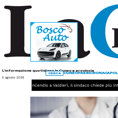
HOME
CONTATTI
L'informazione quotidiana in Cuneo e provincia
CUNEO
PAESI
CRONACA
POL
CERCA
5 agosto 2026
CRONACA -
Incendio a Valdieri, il sindaco chiede più inte