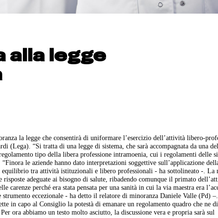
a alla legge
a
nza la legge che consentirà di uniformare l’esercizio dell’attività libero-prof
ardi (Lega). “Si tratta di una legge di sistema, che sarà accompagnata da una del
 regolamento tipo della libera professione intramoenia, cui i regolamenti delle s
. “Finora le aziende hanno dato interpretazioni soggettive sull’applicazione del
equilibrio tra attività istituzionali e libero professionali - ha sottolineato -. L
e risposte adeguate ai bisogno di salute, ribadendo comunque il primato dell’att
le carenze perché era stata pensata per una sanità in cui la via maestra era l’ac
e strumento eccezionale - ha detto il relatore di minoranza Daniele Valle (Pd) –
ette in capo al Consiglio la potestà di emanare un regolamento quadro che ne di
 Per ora abbiamo un testo molto asciutto, la discussione vera e propria sarà sul