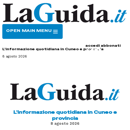
OPEN MAIN MENU
HOME
CONTATTI
accedi
abbonati
L'informazione quotidiana in Cuneo e provincia
8 agosto 2026
L'informazione quotidiana in Cuneo e
provincia
8 agosto 2026