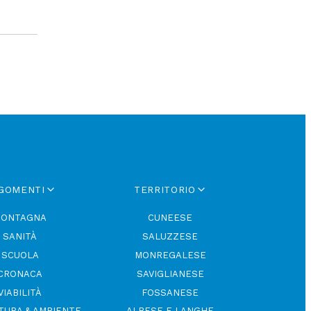
GOMENTI
TERRITORIO
ONTAGNA
CUNEESE
SANITÀ
SALUZZESE
SCUOLA
MONREGALESE
CRONACA
SAVIGLIANESE
VIABILITÀ
FOSSANESE
TURA & AMBIENTE
ALBESE E LANGHE