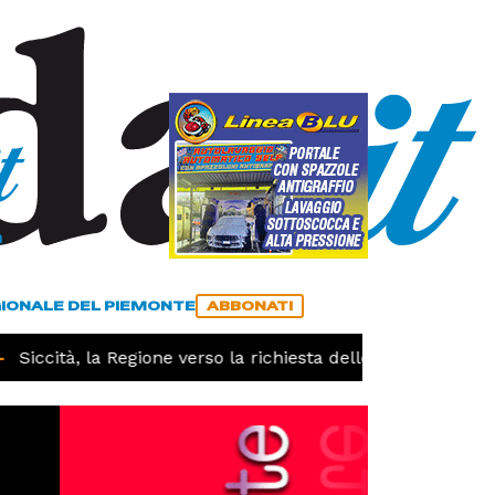
a
ACCEDI
ABBONATI
GIONALE DEL PIEMONTE
ABBONATI
Siccità, la Regione verso la richiesta dello stato di calami