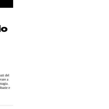
io
azi del
ovare a
omagia.
obazie e