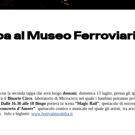
pa al Museo Ferroviar
con la seconda tappa che avrà luogo
domani
, domenica 13 luglio, presso gli sp
rà il
Binario Circo
, laboratorio di Microcirco nel quale i bambini potranno pr
Dalle 16.30 alle 18
Bingo
porterà in scena
“Magic Rail”
, spettacolo di micr
concerto d’Amore”
: spettacolo comico e musicale nel quale gli artisti, tra acr
a.
Info e biglietti:
www.festivalmirabilia.it
.