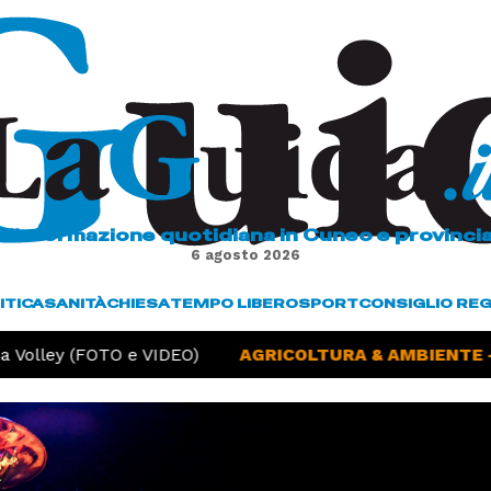
L'informazione quotidiana in Cuneo e provinci
6 agosto 2026
ITICA
SANITÀ
CHIESA
TEMPO LIBERO
SPORT
CONSIGLIO RE
 Volley (FOTO e VIDEO)
AGRICOLTURA & AMBIENTE -