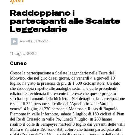
sport
Raddoppiano i
partecipanti alle Scalate
Leggendarie
11 luglio 2025
Cuneo
Cresce la partecipazione a Scalate leggendarie nelle Terre del
Monviso, che nel giro di sei giorni, da venerdì 4 a giovedì 10
luglio, ha visto la presenza di più di 1.500 cicloamatori. Un dato
che raddoppia rispetto alle analoghe settimane delle precedenti
edizioni ed evidenzia il crescente interesse che questo progetto
suscita negli amanti della bicicletta. Nel dettaglio, la partecipazione
è stata di 322 persone sul colle dell’Agnello in valle Varaita,
venerdì 4 luglio; di 220 persone a Montoso e Rucas di Bagnolo
Piemonte in valle Infernotto, sabato 5 luglio; di 180 ciclisti al Pian
del Re di Crissolo in valle Po, lunedì 7 luglio; in 260 hanno
risalito il colle di Sampeyre martedì 8 luglio dai versanti delle valli
Maira e Varaita e 190 sono stati coloro che hanno partecipato alla
scalata “preserale” di Montemale di Cuneo dal versante della valle