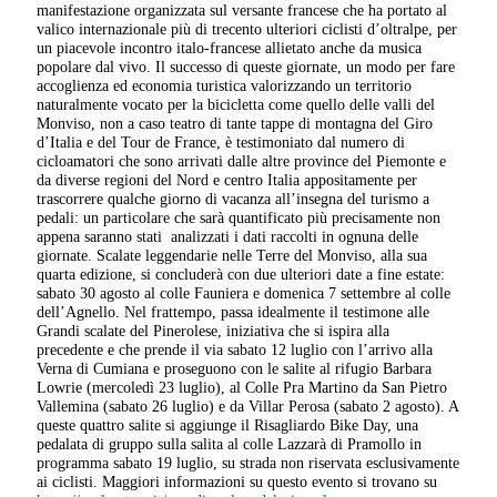
manifestazione organizzata sul versante francese che ha portato al
valico internazionale più di trecento ulteriori ciclisti d’oltralpe, per
un piacevole incontro italo-francese allietato anche da musica
popolare dal vivo. Il successo di queste giornate, un modo per fare
accoglienza ed economia turistica valorizzando un territorio
naturalmente vocato per la bicicletta come quello delle valli del
Monviso, non a caso teatro di tante tappe di montagna del Giro
d’Italia e del Tour de France, è testimoniato dal numero di
cicloamatori che sono arrivati dalle altre province del Piemonte e
da diverse regioni del Nord e centro Italia appositamente per
trascorrere qualche giorno di vacanza all’insegna del turismo a
pedali: un particolare che sarà quantificato più precisamente non
appena saranno stati analizzati i dati raccolti in ognuna delle
giornate. Scalate leggendarie nelle Terre del Monviso, alla sua
quarta edizione, si concluderà con due ulteriori date a fine estate:
sabato 30 agosto al colle Fauniera e domenica 7 settembre al colle
dell’Agnello. Nel frattempo, passa idealmente il testimone alle
Grandi scalate del Pinerolese, iniziativa che si ispira alla
precedente e che prende il via sabato 12 luglio con l’arrivo alla
Verna di Cumiana e proseguono con le salite al rifugio Barbara
Lowrie (mercoledì 23 luglio), al Colle Pra Martino da San Pietro
Vallemina (sabato 26 luglio) e da Villar Perosa (sabato 2 agosto). A
queste quattro salite si aggiunge il Risagliardo Bike Day, una
pedalata di gruppo sulla salita al colle Lazzarà di Pramollo in
programma sabato 19 luglio, su strada non riservata esclusivamente
ai ciclisti. Maggiori informazioni su questo evento si trovano su