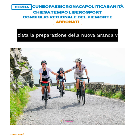
CUNEO
PAESI
CRONACA
POLITICA
SANITÀ
CERCA
CHIESA
TEMPO LIBERO
SPORT
CONSIGLIO REGIONALE DEL PIEMONTE
ABBONATI
olo, iniziata la preparazione della nuova Granda Volley (F