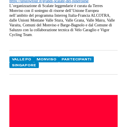
https://upslowtour.it/grandi-
scalate-del-pinerolese
.
L’organizzazione di Scalate leggendarie è curata da Terres
Monviso con il sostegno di risorse dell’Unione Europea
nell’ambito del programma Interreg Italia-Francia ALCOTRA,
dalle Unioni Montane Valle Stura, Valle Grana, Valle Maira, Valle
Varaita, Comuni del Monviso e Barge-Bagnolo e dal Comune di
Saluzzo con la collaborazione tecnica di Velo Caraglio e Vigor
Cycling Team.
VALLE PO
MONVISO
PARTECIPANTI
SINGAPORE