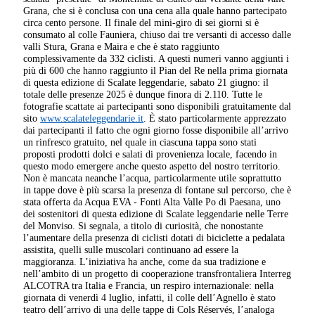
Grana, che si è conclusa con una cena alla quale hanno partecipato
circa cento persone. Il finale del mini-giro di sei giorni si è
consumato al colle Fauniera, chiuso dai tre versanti di accesso dalle
valli Stura, Grana e Maira e che è stato raggiunto
complessivamente da 332 ciclisti. A questi numeri vanno aggiunti i
più di 600 che hanno raggiunto il Pian del Re nella prima giornata
di questa edizione di Scalate leggendarie, sabato 21 giugno: il
totale delle presenze 2025 è dunque finora di 2.110. Tutte le
fotografie scattate ai partecipanti sono disponibili gratuitamente dal
sito
www.scalateleggendarie.it
. È stato particolarmente apprezzato
dai partecipanti il fatto che ogni giorno fosse disponibile all’arrivo
un rinfresco gratuito, nel quale in ciascuna tappa sono stati
proposti prodotti dolci e salati di provenienza locale, facendo in
questo modo emergere anche questo aspetto del nostro territorio.
Non è mancata neanche l’acqua, particolarmente utile soprattutto
in tappe dove è più scarsa la presenza di fontane sul percorso, che è
stata offerta da Acqua EVA - Fonti Alta Valle Po di Paesana, uno
dei sostenitori di questa edizione di Scalate leggendarie nelle Terre
del Monviso. Si segnala, a titolo di curiosità, che nonostante
l’aumentare della presenza di ciclisti dotati di biciclette a pedalata
assistita, quelli sulle muscolari continuano ad essere la
maggioranza. L’iniziativa ha anche, come da sua tradizione e
nell’ambito di un progetto di cooperazione transfrontaliera Interreg
ALCOTRA tra Italia e Francia, un respiro internazionale: nella
giornata di venerdì 4 luglio, infatti, il colle dell’Agnello è stato
teatro dell’arrivo di una delle tappe di Cols Réservés, l’analoga