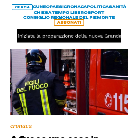
CUNEO
PAESI
CRONACA
POLITICA
SANITÀ
CERCA
CHIESA
TEMPO LIBERO
SPORT
CONSIGLIO REGIONALE DEL PIEMONTE
ABBONATI
avolo, iniziata la preparazione della nuova Granda Volley
cronaca