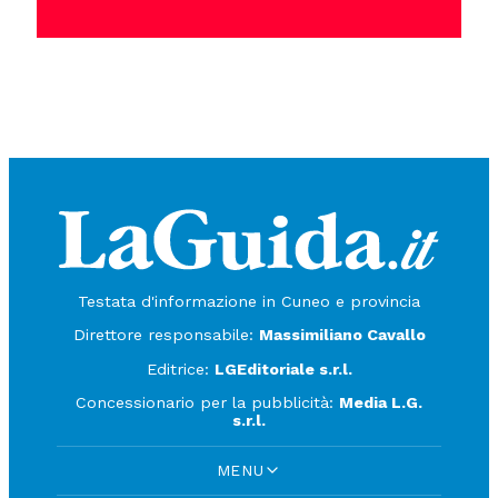
Testata d'informazione in Cuneo e provincia
Direttore responsabile:
Massimiliano Cavallo
Editrice:
LGEditoriale s.r.l.
Concessionario per la pubblicità:
Media L.G.
s.r.l.
MENU