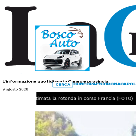
HOME
CONTATTI
L'informazione quotidiana in Cuneo e provincia
CUNEO
PAESI
CRONACA
POL
CERCA
9 agosto 2026
uneo, ultimata la rotonda in corso Francia (FOTO)
CR