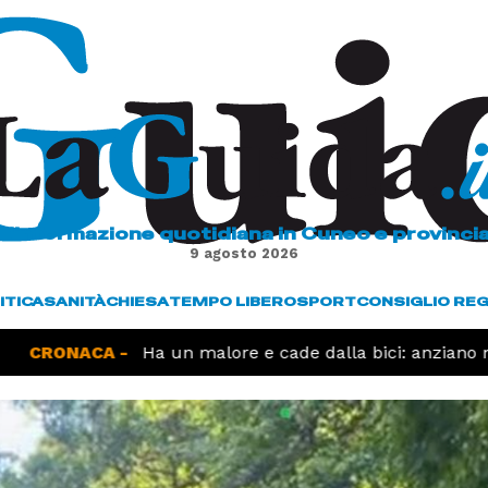
L'informazione quotidiana in Cuneo e provinci
9 agosto 2026
ITICA
SANITÀ
CHIESA
TEMPO LIBERO
SPORT
CONSIGLIO RE
ONACA -
Ha un malore e cade dalla bici: anziano muore 