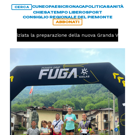
CUNEO
PAESI
CRONACA
POLITICA
SANITÀ
CERCA
CHIESA
TEMPO LIBERO
SPORT
CONSIGLIO REGIONALE DEL PIEMONTE
ABBONATI
olo, iniziata la preparazione della nuova Granda Volley (F