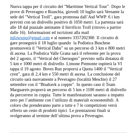
Nuova tappa per il circuito del “Marittime Vertical Tour”. Dopo le
prove di Peveragno e Roaschia, giovedì 10 luglio sarà Vernante la
sede del “Vertical Troll”, gara promossa dall’Asd WWP. 6 i km
previsti con un dislivello positivo di 1050 metri. La partenza sarà
alle 18 dal piazzale antistante il birrificio Troll (ritrovo a partire
dalle 16). Informazioni ed iscrizioni alla mail
infowwpo@gmail.com
e al numero 3357202300.
Il circuito di
gare proseguirà il 18 luglio quando la Podistica Buschese
promuoverà il “Vertical Dahu” su un percorso di 3 km e 800 metri
di ascesa. La Podistica Valle Grana sarà il referente per la prova
del 2 agosto, il “Vertical del Chersogno” previsto sulla distanza di
5 km e 1000 metri di dislivello. Limone Piemonte ospiterà la VI
tappa il 19 agosto. Boves Run proporrà a Quota 1400 il “Vertical
crest”, gara di 2,4 km e 550 metri di ascesa. La conclusione del
circuito sarà nuovamente a Peveragno (località Meschie) il 27
settembre con il “Bisaltavk a coppie”. In questo caso il Team
Marguareis proporrà un percorso di 5 km e 1100 metri di dislivello
da percorrere in coppia. Tutte le manifestazioni saranno a impatto
zero per l’ambiente con l’utilizzo di materiali ecosostenibili. A
coloro che prenderanno parte a tutte e 7 le competizioni verrà
offerto un cesto di prodotti tipici. Le premiazioni finali si
svolgeranno al termine dell’ultima prova a Peveragno.