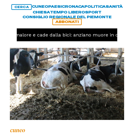
CUNEO
PAESI
CRONACA
POLITICA
SANITÀ
CERCA
CHIESA
TEMPO LIBERO
SPORT
CONSIGLIO REGIONALE DEL PIEMONTE
ABBONATI
a un malore e cade dalla bici: anziano muore in corso N
cuneo