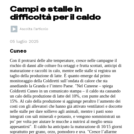
Campi e stalle in
difficoltà per il caldo
05 luglio 2025
Cuneo
Con il protrarsi delle alte temperature, cresce nelle campagne il
rischio di danni alle colture fra ortaggi e frutta scottati, anticipi di
maturazione e raccolti in calo, mentre nelle stalle si registra un
taglio della produzione di latte. È quanto emerge dal primo
monitoraggio della Coldiretti sull’ondata di calore che sta
assediando la Granda e l’intero Paese. "Nel Cuneese – spiega
Coldiretti Cuneo in un comunicato stampa – il caldo sta causando
un calo della produzione di latte del 10%, con punte anche del
15%. Al calo della produzione si aggiunge peraltro l’aumento dei
costi con gli allevatori che hanno già attivato ventilatori e doccette
nelle stalle per dare sollievo agli animali, mentre i pasti sono
integrati con sali minerali e potassio, e vengono somministrati un
po’ per volta per aiutare le mucche a nutrirsi al meglio senza
appesantirsi". Il caldo ha anticipato la maturazione di 10/15 giorni
soprattutto per grano, orzo, pomodoro e uva. "Cresce l’allarme