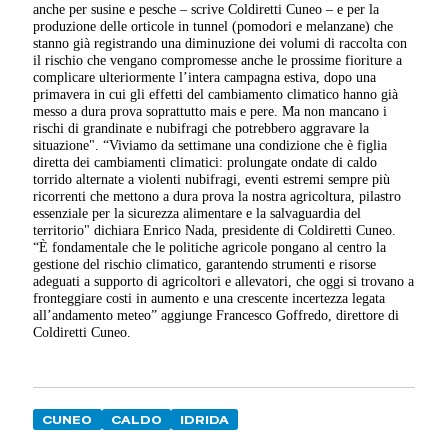
anche per susine e pesche – scrive Coldiretti Cuneo – e per la
produzione delle orticole in tunnel (pomodori e melanzane) che
stanno già registrando una diminuzione dei volumi di raccolta con
il rischio che vengano compromesse anche le prossime fioriture a
complicare ulteriormente l’intera campagna estiva, dopo una
primavera in cui gli effetti del cambiamento climatico hanno già
messo a dura prova soprattutto mais e pere. Ma non mancano i
rischi di grandinate e nubifragi che potrebbero aggravare la
situazione". “Viviamo da settimane una condizione che è figlia
diretta dei cambiamenti climatici: prolungate ondate di caldo
torrido alternate a violenti nubifragi, eventi estremi sempre più
ricorrenti che mettono a dura prova la nostra agricoltura, pilastro
essenziale per la sicurezza alimentare e la salvaguardia del
territorio" dichiara Enrico Nada, presidente di Coldiretti Cuneo.
“È fondamentale che le politiche agricole pongano al centro la
gestione del rischio climatico, garantendo strumenti e risorse
adeguati a supporto di agricoltori e allevatori, che oggi si trovano a
fronteggiare costi in aumento e una crescente incertezza legata
all’andamento meteo” aggiunge Francesco Goffredo, direttore di
Coldiretti Cuneo.
CUNEO
CALDO
IDRIDA