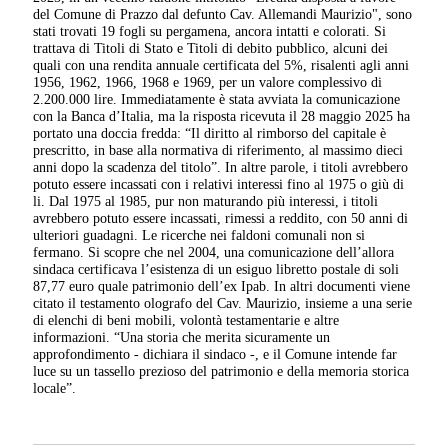
del Comune di Prazzo dal defunto Cav. Allemandi Maurizio", sono
stati trovati 19 fogli su pergamena, ancora intatti e colorati. Si
trattava di Titoli di Stato e Titoli di debito pubblico, alcuni dei
quali con una rendita annuale certificata del 5%, risalenti agli anni
1956, 1962, 1966, 1968 e 1969, per un valore complessivo di
2.200.000 lire. Immediatamente è stata avviata la comunicazione
con la Banca d’Italia, ma la risposta ricevuta il 28 maggio 2025 ha
portato una doccia fredda: “Il diritto al rimborso del capitale è
prescritto, in base alla normativa di riferimento, al massimo dieci
anni dopo la scadenza del titolo”. In altre parole, i titoli avrebbero
potuto essere incassati con i relativi interessi fino al 1975 o giù di
li. Dal 1975 al 1985, pur non maturando più interessi, i titoli
avrebbero potuto essere incassati, rimessi a reddito, con 50 anni di
ulteriori guadagni. Le ricerche nei faldoni comunali non si
fermano. Si scopre che nel 2004, una comunicazione dell’allora
sindaca certificava l’esistenza di un esiguo libretto postale di soli
87,77 euro quale patrimonio dell’ex Ipab. In altri documenti viene
citato il testamento olografo del Cav. Maurizio, insieme a una serie
di elenchi di beni mobili, volontà testamentarie e altre
informazioni. “Una storia che merita sicuramente un
approfondimento - dichiara il sindaco -, e il Comune intende far
luce su un tassello prezioso del patrimonio e della memoria storica
locale”.