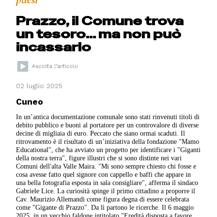
paesi
Prazzo, il Comune trova
un tesoro… ma non può
incassarlo
02 luglio 2025
Cuneo
In un’antica documentazione comunale sono stati rinvenuti titoli di
debito pubblico e buoni al portatore per un controvalore di diverse
decine di migliaia di euro. Peccato che siano ormai scaduti. Il
ritrovamento è il risultato di un’iniziativa della fondazione "Mamo
Educational", che ha avviato un progetto per identificare i "Giganti
della nostra terra", figure illustri che si sono distinte nei vari
Comuni dell'alta Valle Maira. "Mi sono sempre chiesto chi fosse e
cosa avesse fatto quel signore con cappello e baffi che appare in
una bella fotografia esposta in sala consigliare", afferma il sindaco
Gabriele Lice. La curiosità spinge il primo cittadino a proporre il
Cav. Maurizio Allemandi come figura degna di essere celebrata
come "Gigante di Prazzo". Da lì partono le ricerche. Il 6 maggio
2025, in un vecchio faldone intitolato "Eredità disposta a favore