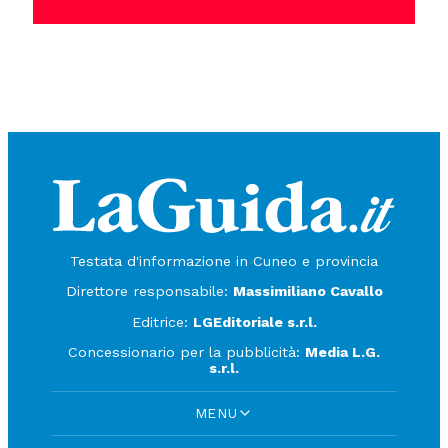
Testata d'informazione in Cuneo e provincia
Direttore responsabile:
Massimiliano Cavallo
Editrice:
LGEditoriale s.r.l.
Concessionario per la pubblicità:
Media L.G.
s.r.l.
MENU