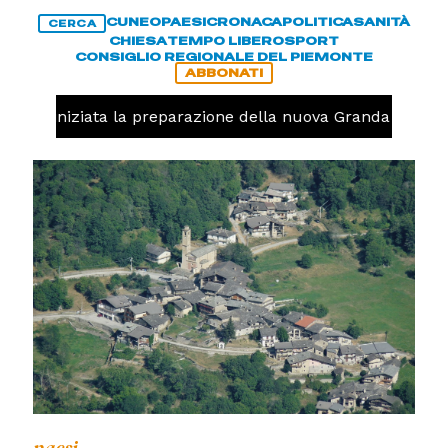
CUNEO
PAESI
CRONACA
POLITICA
SANITÀ
CERCA
CHIESA
TEMPO LIBERO
SPORT
CONSIGLIO REGIONALE DEL PIEMONTE
ABBONATI
avolo, iniziata la preparazione della nuova Granda Volley 