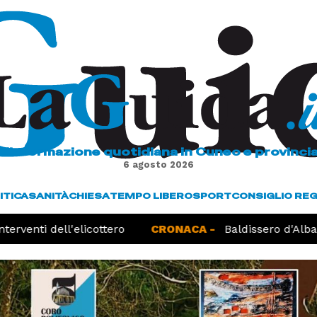
L'informazione quotidiana in Cuneo e provinci
6 agosto 2026
ITICA
SANITÀ
CHIESA
TEMPO LIBERO
SPORT
CONSIGLIO RE
enti dell'elicottero
CRONACA -
Baldissero d'Alba, rit