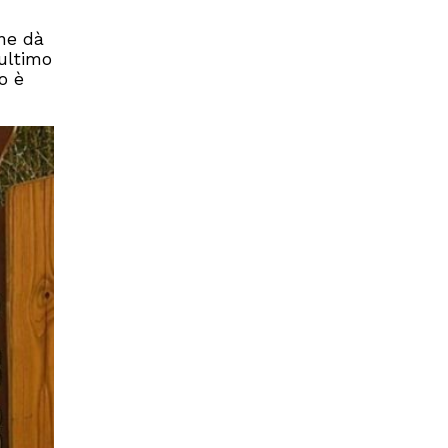
one dà
’ultimo
o è